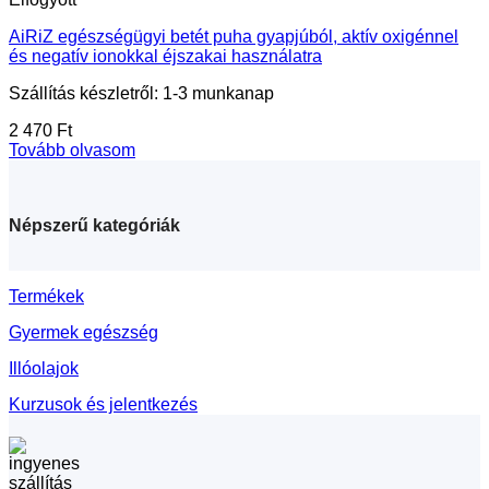
AiRiZ egészségügyi betét puha gyapjúból, aktív oxigénnel
és negatív ionokkal éjszakai használatra
Szállítás készletről: 1-3 munkanap
2 470
Ft
Tovább olvasom
Népszerű kategóriák
Termékek
Gyermek egészség
Illóolajok
Kurzusok és jelentkezés