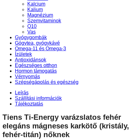
Kalcium
Kalium
Magnézium
Szemvitaminok
Q10
Vas
Gyógygombák
Gógytea, gyógykávé
Omega-11 és Omega-3
Ízületek
Antioxidánsok
Egészséges otthon
Hormon támogatás
Vérnyomás
Szépségápolás és egészség
Leírás
Szállítási információk
Tájékoztatás
Tiens Ti-Energy varázslatos fehér
elegáns mágneses karkötő (kristály,
fehér-titán) nőknek