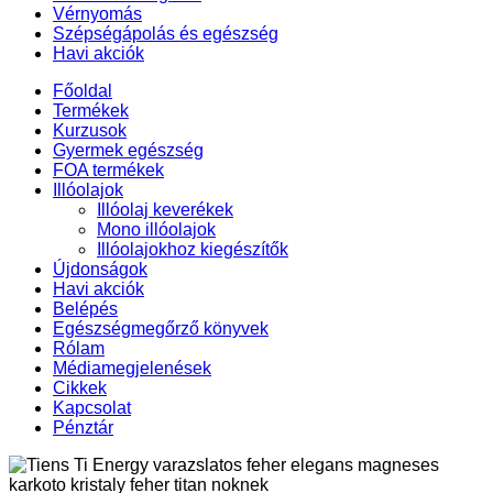
Vérnyomás
Szépségápolás és egészség
Havi akciók
Főoldal
Termékek
Kurzusok
Gyermek egészség
FOA termékek
Illóolajok
Illóolaj keverékek
Mono illóolajok
Illóolajokhoz kiegészítők
Újdonságok
Havi akciók
Belépés
Egészségmegőrző könyvek
Rólam
Médiamegjelenések
Cikkek
Kapcsolat
Pénztár