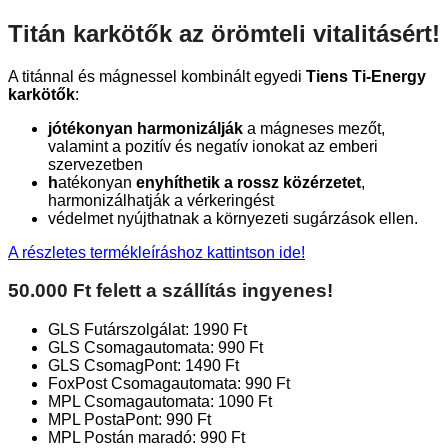
Titán karkötők az örömteli vitalitásért!
A titánnal és mágnessel kombinált egyedi
Tiens Ti-Energy
karkötők
:
jótékonyan harmonizálják
a mágneses mezőt,
valamint a pozitív és negatív ionokat az emberi
szervezetben
h
atékonyan
enyhíthetik a rossz közérzetet
,
harmonizálhatják a vérkeringést
védelmet nyújthatnak a környezeti sugárzások ellen.
A részletes termékleíráshoz kattintson ide!
50.000 Ft felett a szállítás ingyenes!
GLS Futárszolgálat: 1990 Ft
GLS Csomagautomata: 990 Ft
GLS CsomagPont: 1490 Ft
FoxPost Csomagautomata: 990 Ft
MPL Csomagautomata: 1090 Ft
MPL PostaPont: 990 Ft
MPL Postán maradó: 990 Ft