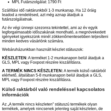
MPL Futárszolgálat: 1790 Ft
Szállítási idő raktárunkból 1-3 munkanap. Ha 12 óráig
leadod a rendelésed, azt még aznap átadjuk a
futárszolgálatnak.
Az év végi ünnepi szezonra tekintettel, ami az év egyik
legforgalmasabb időszakának mondható, a megnövekedett
igényeket igyekszünk minél zökkenőmentesebben teljesíteni
minden kedves vásárlónk számára.
Webáruházunkban használt készlet státuszok:
KÉSZLETEN
: A terméket 1-2 munkanapon belül átadjuk a
GLS, MPL vagy Foxpost részére kiszállításra.
A TERMÉK NINCS KÉSZLETEN:
A termék külső raktárból
elérhető, általában 5-8 munkanapon belül átadjuk a GLS,
MPL vagy Foxpost részére kiszállításra.
Külső raktárból való rendeléssel kapcsolatos
információk
Az „A termék nincs készleten” státuszú termékek olyan
termékek, amelyek nincsenek jelenleg saját készleten, de