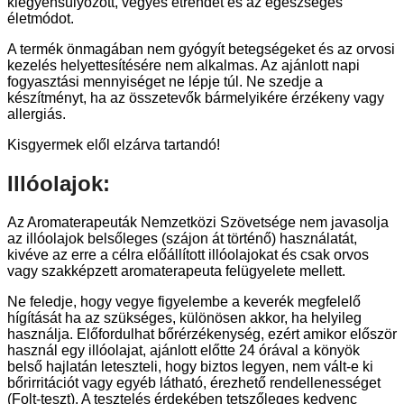
kiegyensúlyozott, vegyes étrendet és az egészséges
életmódot.
A termék önmagában nem gyógyít betegségeket és az orvosi
kezelés helyettesítésére nem alkalmas. Az ajánlott napi
fogyasztási mennyiséget ne lépje túl. Ne szedje a
készítményt, ha az összetevők bármelyikére érzékeny vagy
allergiás.
Kisgyermek elől elzárva tartandó!
Illóolajok:
Az Aromaterapeuták Nemzetközi Szövetsége nem javasolja
az illóolajok belsőleges (szájon át történő) használatát,
kivéve az erre a célra előállított illóolajokat és csak orvos
vagy szakképzett aromaterapeuta felügyelete mellett.
Ne feledje, hogy vegye figyelembe a keverék megfelelő
hígítását ha az szükséges, különösen akkor, ha helyileg
használja. Előfordulhat bőrérzékenység, ezért amikor először
használ egy illóolajat, ajánlott előtte 24 órával a könyök
belső hajlatán leteszteli, hogy biztos legyen, nem vált-e ki
bőrirritációt vagy egyéb látható, érezhető rendellenességet
(Folt-teszt). A tesztelés érdekében tetszőleges kedvenc