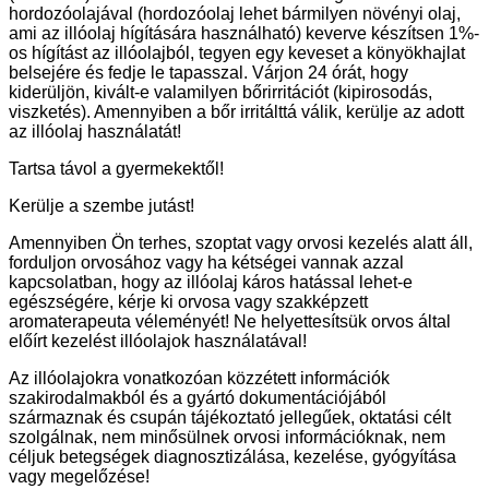
hordozóolajával (hordozóolaj lehet bármilyen növényi olaj,
ami az illóolaj hígítására használható) keverve készítsen 1%-
os hígítást az illóolajból, tegyen egy keveset a könyökhajlat
belsejére és fedje le tapasszal. Várjon 24 órát, hogy
kiderüljön, kivált-e valamilyen bőrirritációt (kipirosodás,
viszketés). Amennyiben a bőr irritálttá válik, kerülje az adott
az illóolaj használatát!
Tartsa távol a gyermekektől!
Kerülje a szembe jutást!
Amennyiben Ön terhes, szoptat vagy orvosi kezelés alatt áll,
forduljon orvosához vagy ha kétségei vannak azzal
kapcsolatban, hogy az illóolaj káros hatással lehet-e
egészségére, kérje ki orvosa vagy szakképzett
aromaterapeuta véleményét! Ne helyettesítsük orvos által
előírt kezelést illóolajok használatával!
Az illóolajokra vonatkozóan közzétett információk
szakirodalmakból és a gyártó dokumentációjából
származnak és csupán tájékoztató jellegűek, oktatási célt
szolgálnak, nem minősülnek orvosi információknak, nem
céljuk betegségek diagnosztizálása, kezelése, gyógyítása
vagy megelőzése!