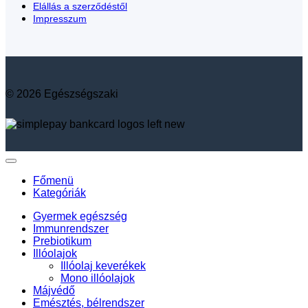
Elállás a szerződéstől
Impresszum
© 2026 Egészségszaki
Főmenü
Kategóriák
Gyermek egészség
Immunrendszer
Prebiotikum
Illóolajok
Illóolaj keverékek
Mono illóolajok
Májvédő
Emésztés, bélrendszer