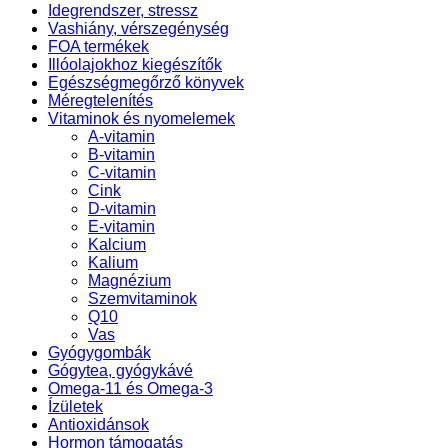
Idegrendszer, stressz
Vashiány, vérszegénység
FOA termékek
Illóolajokhoz kiegészítők
Egészségmegőrző könyvek
Méregtelenítés
Vitaminok és nyomelemek
A-vitamin
B-vitamin
C-vitamin
Cink
D-vitamin
E-vitamin
Kalcium
Kalium
Magnézium
Szemvitaminok
Q10
Vas
Gyógygombák
Gógytea, gyógykávé
Omega-11 és Omega-3
Ízületek
Antioxidánsok
Hormon támogatás