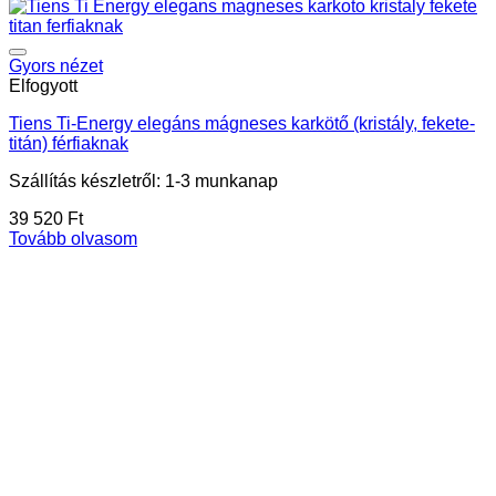
Gyors nézet
Elfogyott
Tiens Ti-Energy elegáns mágneses karkötő (kristály, fekete-
titán) férfiaknak
Szállítás készletről: 1-3 munkanap
39 520
Ft
Tovább olvasom