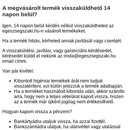
A megvásárolt termék visszaküldhető 14
napon belül?
Igen, 14 napon belül kérdés nélkül visszaküldheted az
egeszsegszaki.hu-n vásárolt termékeket.
Ha a termék hibás, kérheted annak javítását vagy cseréjét.
A visszaküldési, javítási, vagy garanciális kérdésedet,
kérésedet küldd el nekünk az iroda@egeszsegszaki.hu
email címre.
Van pár kivétel:
Kibontott higéniai termékek árát nem tudjuk
visszatéríteni, ezt külön jelezzük a termék adatlapján.
Ha a terméket használod kibontás után, akkor számíts
arra, hogy nem a teljes vételárat kapod vissza, hiszen
az a termék már újként jogilag nem értékesíthető.
Hogyan kapom vissza a pénzem?
Bankártyádra utaljuk vissza, ha azzal fizettél.
Bankszámládra utaljuk, ha utánvéttel vagy utalással