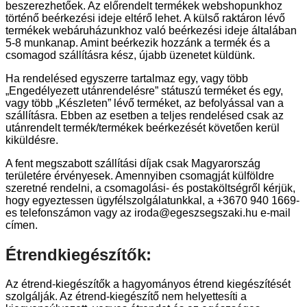
beszerezhetőek. Az előrendelt termékek webshopunkhoz
történő beérkezési ideje eltérő lehet. A külső raktáron lévő
termékek webáruházunkhoz való beérkezési ideje általában
5-8 munkanap. Amint beérkezik hozzánk a termék és a
csomagod szállításra kész, újabb üzenetet küldünk.
Ha rendelésed egyszerre tartalmaz egy, vagy több
„Engedélyezett utánrendelésre” státuszú terméket és egy,
vagy több „Készleten” lévő terméket, az befolyással van a
szállításra. Ebben az esetben a teljes rendelésed csak az
utánrendelt termék/termékek beérkezését követően kerül
kiküldésre.
A fent megszabott szállítási díjak csak Magyarország
területére érvényesek. Amennyiben csomagját külföldre
szeretné rendelni, a csomagolási- és postaköltségről kérjük,
hogy egyeztessen ügyfélszolgálatunkkal, a +3670 940 1669-
es telefonszámon vagy az iroda@egeszsegszaki.hu e-mail
címen.
Étrendkiegészítők:
Az étrend-kiegészítők a hagyományos étrend kiegészítését
szolgálják. Az étrend-kiegészítő nem helyettesíti a