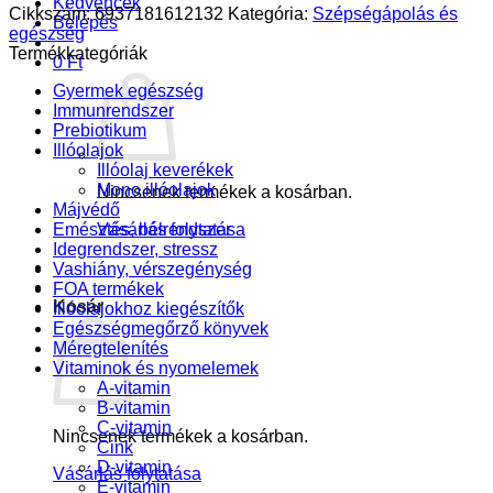
Kedvencek
Cikkszám:
6937181612132
Kategória:
Szépségápolás és
Belépés
egészség
Termékkategóriák
0
Ft
Gyermek egészség
Immunrendszer
Prebiotikum
Illóolajok
Illóolaj keverékek
Mono illóolajok
Nincsenek termékek a kosárban.
Májvédő
Emésztés, bélrendszer
Vásárlás folytatása
Idegrendszer, stressz
Vashiány, vérszegénység
FOA termékek
Kosár
Illóolajokhoz kiegészítők
Egészségmegőrző könyvek
Méregtelenítés
Vitaminok és nyomelemek
A-vitamin
B-vitamin
C-vitamin
Nincsenek termékek a kosárban.
Cink
D-vitamin
Vásárlás folytatása
E-vitamin