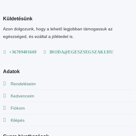
Küldetésünk
Azon dolgozunk, hogy a lehető legjobban támogassuk az
egészséged, és ezáltal a jólétedet is.
+36709401669
IRODA@EGESZSEGSZAKI.HU
Adatok
Rendeléseim
Kedvenceim
Fiókom
Kilépés