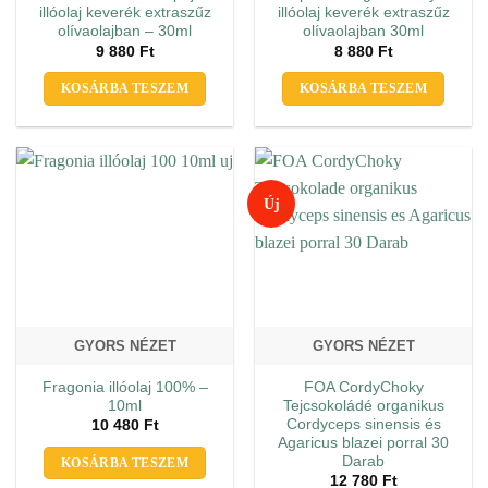
illóolaj keverék extraszűz
illóolaj keverék extraszűz
olívaolajban – 30ml
olívaolajban 30ml
9 880
Ft
8 880
Ft
KOSÁRBA TESZEM
KOSÁRBA TESZEM
Új
GYORS NÉZET
GYORS NÉZET
Fragonia illóolaj 100% –
FOA CordyChoky
10ml
Tejcsokoládé organikus
Cordyceps sinensis és
10 480
Ft
Agaricus blazei porral 30
Darab
KOSÁRBA TESZEM
12 780
Ft