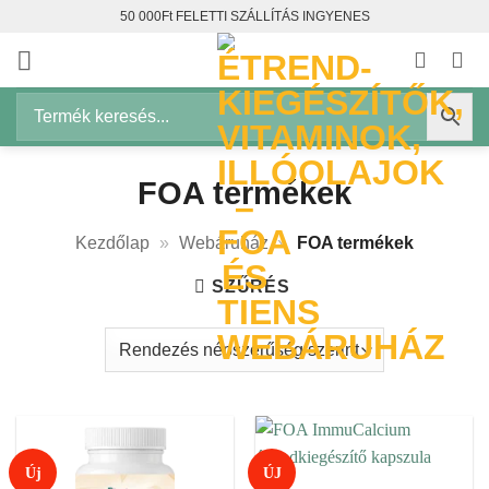
Skip
50 000Ft FELETTI SZÁLLÍTÁS INGYENES
to
content
FOA termékek
Kezdőlap
»
Webáruház
»
FOA termékek
SZŰRÉS
Új
ÚJ