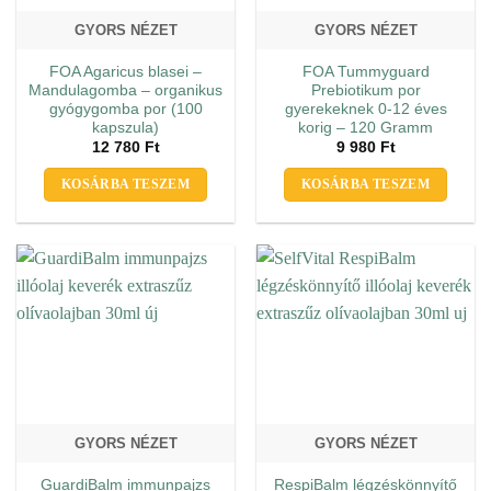
GYORS NÉZET
GYORS NÉZET
FOA Agaricus blasei –
FOA Tummyguard
Mandulagomba – organikus
Prebiotikum por
gyógygomba por (100
gyerekeknek 0-12 éves
kapszula)
korig – 120 Gramm
12 780
Ft
9 980
Ft
KOSÁRBA TESZEM
KOSÁRBA TESZEM
GYORS NÉZET
GYORS NÉZET
GuardiBalm immunpajzs
RespiBalm légzéskönnyítő