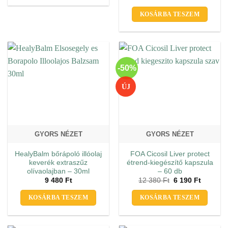
KOSÁRBA TESZEM
-50%
ÚJ
GYORS NÉZET
GYORS NÉZET
HealyBalm bőrápoló illóolaj
FOA Cicosil Liver protect
keverék extraszűz
étrend-kiegészítő kapszula
olívaolajban – 30ml
– 60 db
Original
Current
9 480
Ft
12 380
Ft
6 190
Ft
price
price
was:
is:
KOSÁRBA TESZEM
KOSÁRBA TESZEM
12
6
380 Ft.
190 Ft.