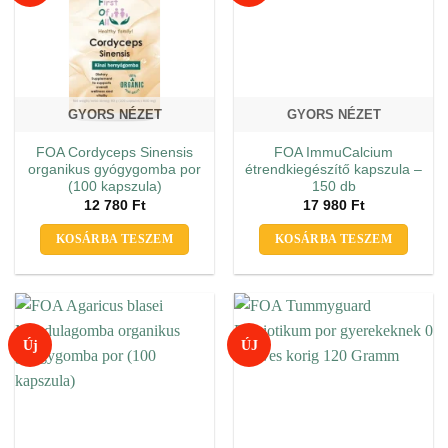
GYORS NÉZET
GYORS NÉZET
FOA Cordyceps Sinensis
FOA ImmuCalcium
organikus gyógygomba por
étrendkiegészítő kapszula –
(100 kapszula)
150 db
12 780
Ft
17 980
Ft
KOSÁRBA TESZEM
KOSÁRBA TESZEM
Új
ÚJ