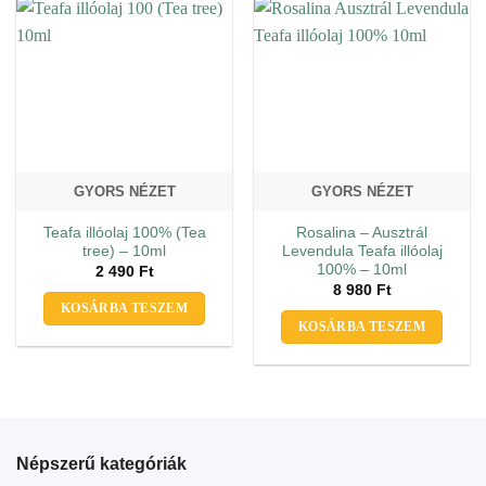
GYORS NÉZET
GYORS NÉZET
Teafa illóolaj 100% (Tea
Rosalina – Ausztrál
tree) – 10ml
Levendula Teafa illóolaj
100% – 10ml
2 490
Ft
8 980
Ft
KOSÁRBA TESZEM
KOSÁRBA TESZEM
Népszerű kategóriák