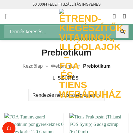
Skip
50 000Ft FELETTI SZÁLLÍTÁS INGYENES
to
content
Prebiotikum
Kezdőlap
»
Webáruház
»
Prebiotikum
SZŰRÉS
ÚJ