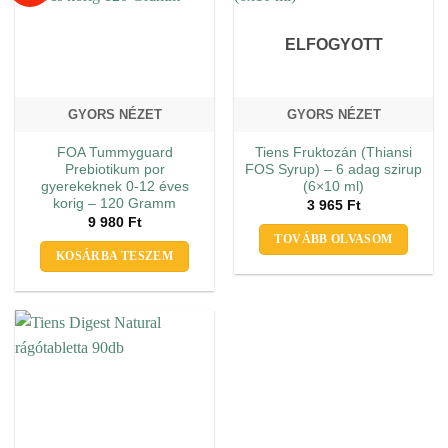
ELFOGYOTT
GYORS NÉZET
GYORS NÉZET
FOA Tummyguard
Tiens Fruktozán (Thiansi
Prebiotikum por
FOS Syrup) – 6 adag szirup
gyerekeknek 0-12 éves
(6×10 ml)
korig – 120 Gramm
3 965
Ft
9 980
Ft
TOVÁBB OLVASOM
KOSÁRBA TESZEM