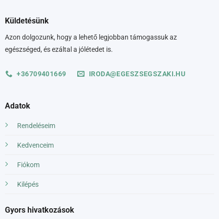
Küldetésünk
Azon dolgozunk, hogy a lehető legjobban támogassuk az
egészséged, és ezáltal a jólétedet is.
+36709401669
IRODA@EGESZSEGSZAKI.HU
Adatok
Rendeléseim
Kedvenceim
Fiókom
Kilépés
Gyors hivatkozások