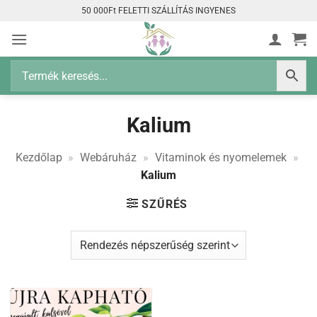
Skip
50 000Ft FELETTI SZÁLLÍTÁS INGYENES
to
content
Kalium
Kezdőlap
»
Webáruház
»
Vitaminok és nyomelemek
»
Kalium
SZŰRÉS