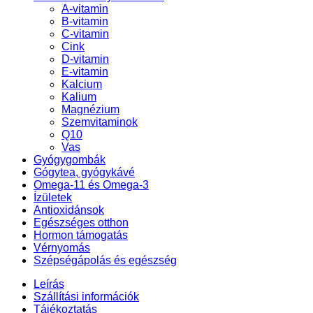
A-vitamin
B-vitamin
C-vitamin
Cink
D-vitamin
E-vitamin
Kalcium
Kalium
Magnézium
Szemvitaminok
Q10
Vas
Gyógygombák
Gógytea, gyógykávé
Omega-11 és Omega-3
Ízületek
Antioxidánsok
Egészséges otthon
Hormon támogatás
Vérnyomás
Szépségápolás és egészség
Leírás
Szállítási információk
Tájékoztatás