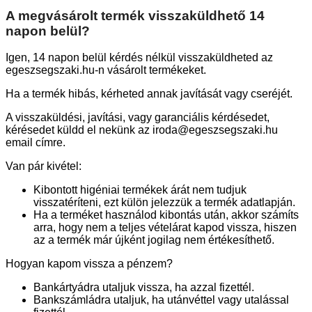
A megvásárolt termék visszaküldhető 14
napon belül?
Igen, 14 napon belül kérdés nélkül visszaküldheted az
egeszsegszaki.hu-n vásárolt termékeket.
Ha a termék hibás, kérheted annak javítását vagy cseréjét.
A visszaküldési, javítási, vagy garanciális kérdésedet,
kérésedet küldd el nekünk az iroda@egeszsegszaki.hu
email címre.
Van pár kivétel:
Kibontott higéniai termékek árát nem tudjuk
visszatéríteni, ezt külön jelezzük a termék adatlapján.
Ha a terméket használod kibontás után, akkor számíts
arra, hogy nem a teljes vételárat kapod vissza, hiszen
az a termék már újként jogilag nem értékesíthető.
Hogyan kapom vissza a pénzem?
Bankártyádra utaljuk vissza, ha azzal fizettél.
Bankszámládra utaljuk, ha utánvéttel vagy utalással