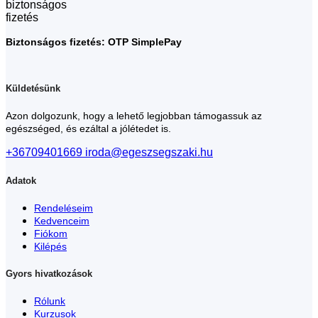
Biztonságos fizetés: OTP SimplePay
Küldetésünk
Azon dolgozunk, hogy a lehető legjobban támogassuk az
egészséged, és ezáltal a jólétedet is.
+36709401669
iroda@egeszsegszaki.hu
Adatok
Rendeléseim
Kedvenceim
Fiókom
Kilépés
Gyors hivatkozások
Rólunk
Kurzusok