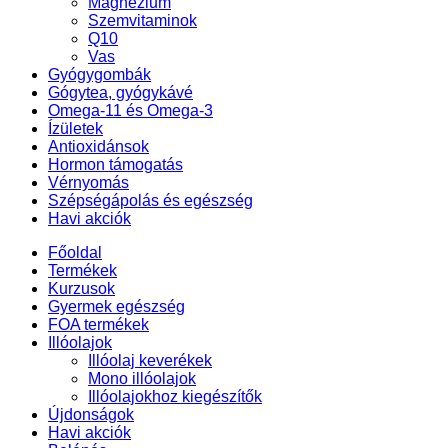
Magnézium
Szemvitaminok
Q10
Vas
Gyógygombák
Gógytea, gyógykávé
Omega-11 és Omega-3
Ízületek
Antioxidánsok
Hormon támogatás
Vérnyomás
Szépségápolás és egészség
Havi akciók
Főoldal
Termékek
Kurzusok
Gyermek egészség
FOA termékek
Illóolajok
Illóolaj keverékek
Mono illóolajok
Illóolajokhoz kiegészítők
Újdonságok
Havi akciók