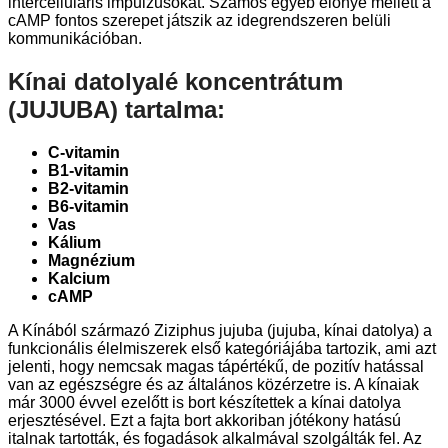
intercelluláris impulzusokat. Számos egyéb előnye mellett a
cAMP fontos szerepet játszik az idegrendszeren belüli
kommunikációban.
Kínai datolyalé koncentrátum
(JUJUBA) tartalma:
C-vitamin
B1-vitamin
B2-vitamin
B6-vitamin
Vas
Kálium
Magnézium
Kalcium
cAMP
A Kínából származó Ziziphus jujuba (jujuba, kínai datolya) a
funkcionális élelmiszerek első kategóriájába tartozik, ami azt
jelenti, hogy nemcsak magas tápértékű, de pozitív hatással
van az egészségre és az általános közérzetre is. A kínaiak
már 3000 évvel ezelőtt is bort készítettek a kínai datolya
erjesztésével. Ezt a fajta bort akkoriban jótékony hatású
italnak tartották, és fogadások alkalmával szolgálták fel. Az