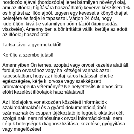
hordozóolajával (hordozóolaj lehet bármilyen növényi olaj,
ami az illóolaj hígítására használható) keverve készítsen 1%-
os hígítást az illóolajból, tegyen egy keveset a könyökhajlat
belsejére és fedje le tapasszal. Várjon 24 órát, hogy
kiderüljön, kivált-e valamilyen bőrirritációt (kipirosodás,
viszketés). Amennyiben a bőr irritálttá válik, kerülje az adott
az illóolaj használatát!
Tartsa távol a gyermekektől!
Kerülje a szembe jutást!
Amennyiben Ön terhes, szoptat vagy orvosi kezelés alatt áll,
forduljon orvosához vagy ha kétségei vannak azzal
kapcsolatban, hogy az illóolaj káros hatással lehet-e
egészségére, kérje ki orvosa vagy szakképzett
aromaterapeuta véleményét! Ne helyettesítsük orvos által
előírt kezelést illóolajok használatával!
Az illóolajokra vonatkozóan közzétett információk
szakirodalmakból és a gyártó dokumentációjából
származnak és csupán tájékoztató jellegűek, oktatási célt
szolgálnak, nem minősülnek orvosi információknak, nem
céljuk betegségek diagnosztizálása, kezelése, gyógyítása
vagy megelőzése!