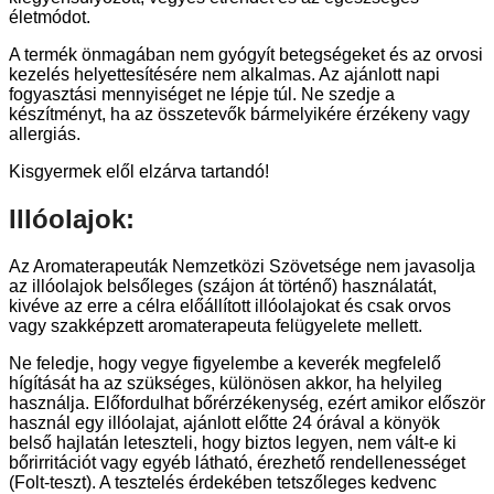
életmódot.
A termék önmagában nem gyógyít betegségeket és az orvosi
kezelés helyettesítésére nem alkalmas. Az ajánlott napi
fogyasztási mennyiséget ne lépje túl. Ne szedje a
készítményt, ha az összetevők bármelyikére érzékeny vagy
allergiás.
Kisgyermek elől elzárva tartandó!
Illóolajok:
Az Aromaterapeuták Nemzetközi Szövetsége nem javasolja
az illóolajok belsőleges (szájon át történő) használatát,
kivéve az erre a célra előállított illóolajokat és csak orvos
vagy szakképzett aromaterapeuta felügyelete mellett.
Ne feledje, hogy vegye figyelembe a keverék megfelelő
hígítását ha az szükséges, különösen akkor, ha helyileg
használja. Előfordulhat bőrérzékenység, ezért amikor először
használ egy illóolajat, ajánlott előtte 24 órával a könyök
belső hajlatán leteszteli, hogy biztos legyen, nem vált-e ki
bőrirritációt vagy egyéb látható, érezhető rendellenességet
(Folt-teszt). A tesztelés érdekében tetszőleges kedvenc