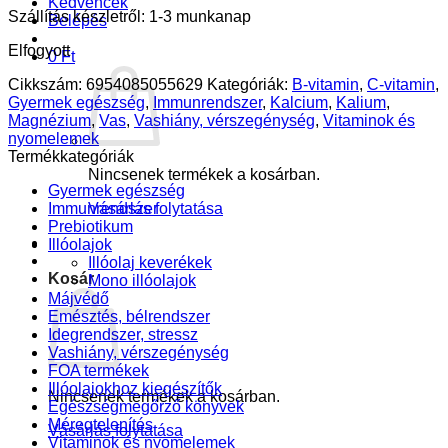
Kedvencek
Szállítás készletről: 1-3 munkanap
Belépés
Elfogyott
0
Ft
Cikkszám:
6954085055629
Kategóriák:
B-vitamin
,
C-vitamin
,
Gyermek egészség
,
Immunrendszer
,
Kalcium
,
Kalium
,
Magnézium
,
Vas
,
Vashiány, vérszegénység
,
Vitaminok és
nyomelemek
Termékkategóriák
Nincsenek termékek a kosárban.
Gyermek egészség
Immunrendszer
Vásárlás folytatása
Prebiotikum
Illóolajok
Illóolaj keverékek
Kosár
Mono illóolajok
Májvédő
Emésztés, bélrendszer
Idegrendszer, stressz
Vashiány, vérszegénység
FOA termékek
Illóolajokhoz kiegészítők
Nincsenek termékek a kosárban.
Egészségmegőrző könyvek
Méregtelenítés
Vásárlás folytatása
Vitaminok és nyomelemek