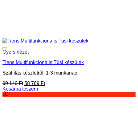
Gyors nézet
Tiens Multifunkcionális Tüsi készülék
Szállítás készletről: 1-3 munkanap
Original
Current
69 140
Ft
58 769
Ft
price
price
Kosárba teszem
was:
is:
ÚJ
69
58
140 Ft.
769 Ft.