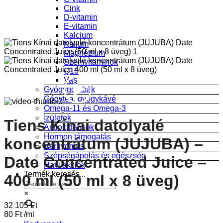
Cink
D-vitamin
E-vitamin
Kalcium
Kalium
Magnézium
Szemvitaminok
Q10
Vas
Gyógygombák
Gógytea, gyógykávé
Omega-11 és Omega-3
Ízületek
Tiens Kínai datolyalé
Antioxidánsok
Hormon támogatás
koncentrátum (JUJUBA) –
Vérnyomás
Szépségápolás és egészség
Date Concentrated Juice –
Havi akciók
Termék keresés...
400 ml (50 ml x 8 üveg)
×
32 105
Ft
80
Ft
/
ml