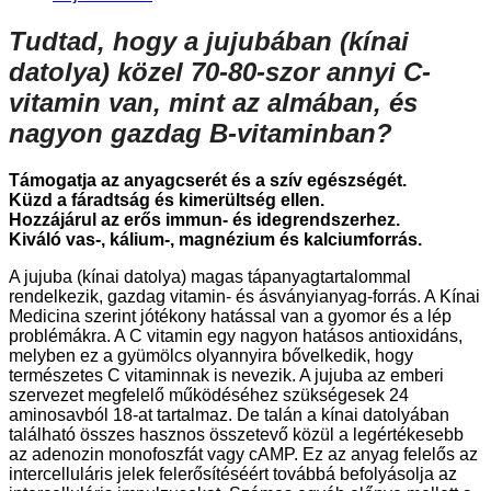
Tudtad, hogy a jujubában (kínai
datolya) közel 70-80-szor annyi C-
vitamin van, mint az almában, és
nagyon gazdag B-vitaminban?
Támogatja az anyagcserét és a szív egészségét.
Küzd a fáradtság és kimerültség ellen.
Hozzájárul az erős immun- és idegrendszerhez.
Kiváló vas-, kálium-, magnézium és kalciumforrás.
A jujuba (kínai datolya) magas tápanyagtartalommal
rendelkezik, gazdag vitamin- és ásványianyag-forrás. A Kínai
Medicina szerint jótékony hatással van a gyomor és a lép
problémákra. A C vitamin egy nagyon hatásos antioxidáns,
melyben ez a gyümölcs olyannyira bővelkedik, hogy
természetes C vitaminnak is nevezik. A jujuba az emberi
szervezet megfelelő működéséhez szükségesek 24
aminosavból 18-at tartalmaz. De talán a kínai datolyában
található összes hasznos összetevő közül a legértékesebb
az adenozin monofoszfát vagy cAMP. Ez az anyag felelős az
intercelluláris jelek felerősítéséért továbbá befolyásolja az