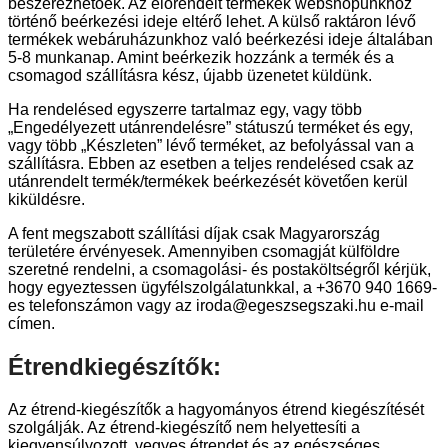
beszerezhetőek. Az előrendelt termékek webshopunkhoz
történő beérkezési ideje eltérő lehet. A külső raktáron lévő
termékek webáruházunkhoz való beérkezési ideje általában
5-8 munkanap. Amint beérkezik hozzánk a termék és a
csomagod szállításra kész, újabb üzenetet küldünk.
Ha rendelésed egyszerre tartalmaz egy, vagy több
„Engedélyezett utánrendelésre” státuszú terméket és egy,
vagy több „Készleten” lévő terméket, az befolyással van a
szállításra. Ebben az esetben a teljes rendelésed csak az
utánrendelt termék/termékek beérkezését követően kerül
kiküldésre.
A fent megszabott szállítási díjak csak Magyarország
területére érvényesek. Amennyiben csomagját külföldre
szeretné rendelni, a csomagolási- és postaköltségről kérjük,
hogy egyeztessen ügyfélszolgálatunkkal, a +3670 940 1669-
es telefonszámon vagy az iroda@egeszsegszaki.hu e-mail
címen.
Étrendkiegészítők:
Az étrend-kiegészítők a hagyományos étrend kiegészítését
szolgálják. Az étrend-kiegészítő nem helyettesíti a
kiegyensúlyozott, vegyes étrendet és az egészséges