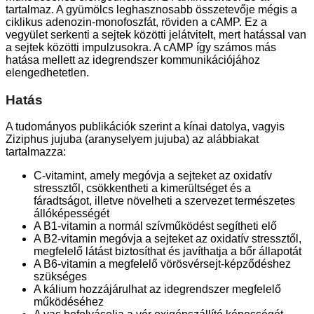
tartalmaz. A gyümölcs leghasznosabb összetevője mégis a
ciklikus adenozin-monofoszfát, röviden a cAMP. Ez a
vegyület serkenti a sejtek közötti jelátvitelt, mert hatással van
a sejtek közötti impulzusokra. A cAMP így számos más
hatása mellett az idegrendszer kommunikációjához
elengedhetetlen.
Hatás
A tudományos publikációk szerint a kínai datolya, vagyis
Ziziphus jujuba (aranyselyem jujuba) az alábbiakat
tartalmazza:
C-vitamint, amely megóvja a sejteket az oxidatív
stressztől, csökkentheti a kimerültséget és a
fáradtságot, illetve növelheti a szervezet természetes
állóképességét
A B1-vitamin a normál szívműködést segítheti elő
A B2-vitamin megóvja a sejteket az oxidatív stressztől,
megfelelő látást biztosíthat és javíthatja a bőr állapotát
A B6-vitamin a megfelelő vörösvérsejt-képződéshez
szükséges
A kálium hozzájárulhat az idegrendszer megfelelő
működéséhez