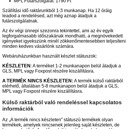
MPL Futárszolgálat: 1790 Ft
Szállítási idő raktárunkból 1-3 munkanap. Ha 12 óráig
leadod a rendelésed, azt még aznap átadjuk a
futárszolgálatnak.
Az év végi ünnepi szezonra tekintettel, ami az év egyik
legforgalmasabb időszakának mondható, a megnövekedett
igényeket igyekszünk minél zökkenőmentesebben teljesíteni
minden kedves vásárlónk számára.
Webáruházunkban használt készlet státuszok:
KÉSZLETEN
: A terméket 1-2 munkanapon belül átadjuk a
GLS, MPL vagy Foxpost részére kiszállításra.
A TERMÉK NINCS KÉSZLETEN:
A termék külső raktárból
elérhető, általában 5-8 munkanapon belül átadjuk a GLS,
MPL vagy Foxpost részére kiszállításra.
Külső raktárból való rendeléssel kapcsolatos
információk
Az „A termék nincs készleten” státuszú termékek olyan
termékek, amelyek nincsenek jelenleg saját készleten, de