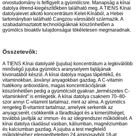
orvostudomány is felfigyelt a gyümölcsre. Manapság a kínai
datolya étrend-kiegészítőkben található meg. A TIENS Kínai
datolyalevet alkotó koncentrátum Kelet-Kínából, a Hebei
tartományban található Cangzou városából származik. A
szabadalmaztatott technológiáknak köszönhetően a
gyümölcs bioaktív tulajdonságai tökéletesen megmaradnak.
Összetevők:
A TIENS Kínai datolyalé (jujuba) koncentrátum a legkiválóbb
minőségű jujuba gyümölcs aranyselyem fajtájának
kivonatából készül. A kínai datolya magas tápértékű, és
vitaminokban, ásványi anyagokban gazdag. A C-vitamin
hatékony antioxidáns, magas koncentrációjának
köszönhetően pedig a gyümölcsöt gyakran „természetes C-
vitaminként” is emlegetik. A kínai datolya csaknem 70–80-
szor annyi C-vitamint tartalmaz, mint az alma. A gyümölcs
rengeteg B-vitamint tartalmaz, amelyek serkentik az
anyagcserét, csökkentik a fáradtságot és a kimerültséget,
továbbá javítják az immun- és az idegrendszer működését. A
kínai datolya ráadásul vasban, káliumban, magnéziumban
és kalciumban gazdag. A jujuba a test megfelelő
működéséhez elengedhetetlen 24 aminosavból 18-at