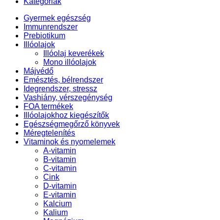
Kategóriák
Gyermek egészség
Immunrendszer
Prebiotikum
Illóolajok
Illóolaj keverékek
Mono illóolajok
Májvédő
Emésztés, bélrendszer
Idegrendszer, stressz
Vashiány, vérszegénység
FOA termékek
Illóolajokhoz kiegészítők
Egészségmegőrző könyvek
Méregtelenítés
Vitaminok és nyomelemek
A-vitamin
B-vitamin
C-vitamin
Cink
D-vitamin
E-vitamin
Kalcium
Kalium