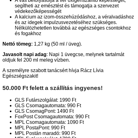
A vas befolyásolja a vér oxigénszállító képességét,
segítheti az emésztést és támogatja a szervezet
védekezőképességét
A kalcium az izom-összehúzódáshoz, a véralvadáshoz
és az idegek impulzusvezetéséhez szükséges.
Nélkülözhetetlen továbbá az egészséges csontokhoz
és fogakhoz
Nettó tömeg:
1,27 kg (50 ml / üveg).
Javasolt napi adag
: Napi 1 üvegcse, melynek tartalmát
oldjuk fel 200 ml meleg vízben.
A személyre szabott tanácsért hívja Rácz Lívia
Egészségszakit!
50.000 Ft felett a szállítás ingyenes!
GLS Futárszolgálat: 1990 Ft
GLS Csomagautomata: 990 Ft
GLS CsomagPont: 1490 Ft
FoxPost Csomagautomata: 990 Ft
MPL Csomagautomata: 1090 Ft
MPL PostaPont: 990 Ft
MPL Postán maradó: 990 Ft