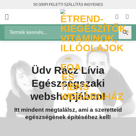
Skip
50 000Ft FELETTI SZÁLLÍTÁS INGYENES
to
content
Üdv Rácz Lívia
Egészségszaki
webshopjában!
Itt mindent megtalálsz, ami a szeretteid
egészségének építéséhez kell!