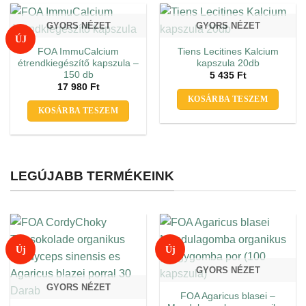
GYORS NÉZET
GYORS NÉZET
ÚJ
FOA ImmuCalcium
Tiens Lecitines Kalcium
étrendkiegészítő kapszula –
kapszula 20db
150 db
5 435
Ft
17 980
Ft
KOSÁRBA TESZEM
KOSÁRBA TESZEM
LEGÚJABB TERMÉKEINK
Új
Új
GYORS NÉZET
GYORS NÉZET
FOA Agaricus blasei –