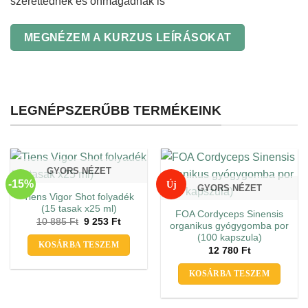
szerettednek és önmagadnak is
MEGNÉZEM A KURZUS LEÍRÁSOKAT
LEGNÉPSZERŰBB TERMÉKEINK
GYORS NÉZET
-15%
Új
GYORS NÉZET
Tiens Vigor Shot folyadék
(15 tasak x25 ml)
FOA Cordyceps Sinensis
Original
Current
10 885
Ft
9 253
Ft
organikus gyógygomba por
price
price
(100 kapszula)
was:
is:
KOSÁRBA TESZEM
10
9
12 780
Ft
885 Ft.
253 Ft.
KOSÁRBA TESZEM