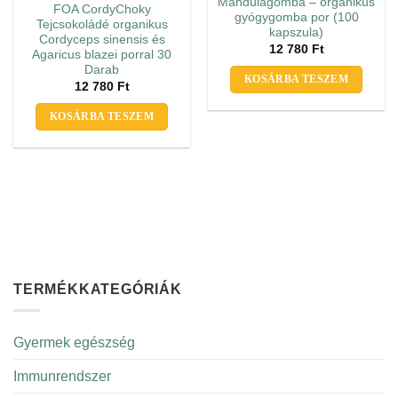
Mandulagomba – organikus
FOA CordyChoky
gyógygomba por (100
Tejcsokoládé organikus
kapszula)
Cordyceps sinensis és
12 780
Ft
Agaricus blazei porral 30
Darab
KOSÁRBA TESZEM
12 780
Ft
KOSÁRBA TESZEM
TERMÉKKATEGÓRIÁK
Gyermek egészség
Immunrendszer