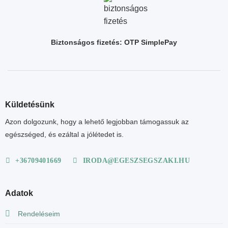
Biztonságos fizetés: OTP SimplePay
Küldetésünk
Azon dolgozunk, hogy a lehető legjobban támogassuk az
egészséged, és ezáltal a jólétedet is.
+36709401669
IRODA@EGESZSEGSZAKI.HU
Adatok
Rendeléseim