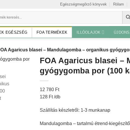
Egészségmegőrző könyvek
Rólam
EK EGÉSZSÉG
FOA TERMÉKEK
ILLÓOLAJOK
ÚJDON
OA Agaricus blasei – Mandulagomba – organikus gyógygom
FOA Agaricus blasei –
gyógygomba por (100 k
12 780
Ft
128
Ft
/
db
Szállítás készletről: 1-3 munkanap
Mandulagomba – tartalmú étrend-kiegészítő 