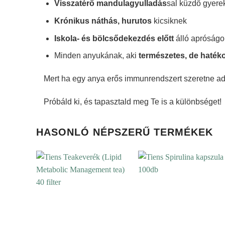
Visszatérő mandulagyulladás
sal küzdő gyer
Krónikus náthás, hurutos
kicsiknek
Iskola- és bölcsődekezdés előtt
álló apróság
Minden anyukának, aki
természetes, de haték
Mert ha egy anya erős immunrendszert szeretne adn
Próbáld ki, és tapasztald meg Te is a különbséget!
HASONLÓ NÉPSZERŰ TERMÉKEK