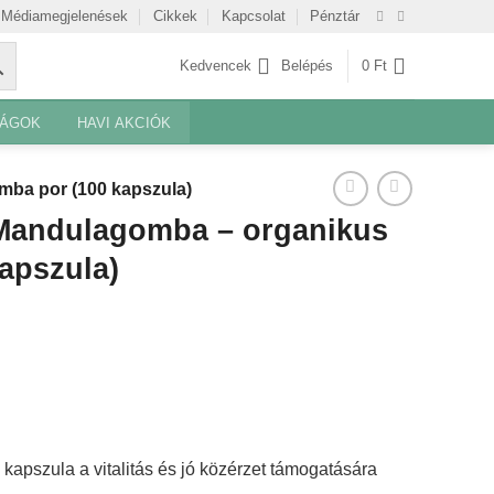
Médiamegjelenések
Cikkek
Kapcsolat
Pénztár
Kedvencek
Belépés
0
Ft
SÁGOK
HAVI AKCIÓK
ba por (100 kapszula)
 Mandulagomba – organikus
apszula)
kapszula a vitalitás és jó közérzet támogatására