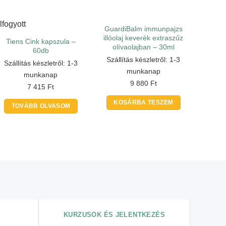
lfogyott
GuardiBalm immunpajzs
illóolaj keverék extraszűz
Tiens Cink kapszula –
olívaolajban – 30ml
60db
Szállítás készletről: 1-3
Szállítás készletről: 1-3
munkanap
munkanap
9 880
Ft
7 415
Ft
KOSÁRBA TESZEM
TOVÁBB OLVASOM
KURZUSOK ÉS JELENTKEZÉS