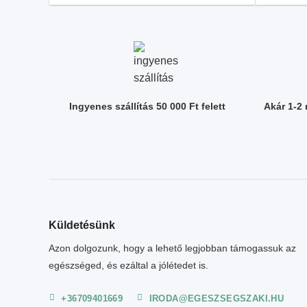
Ingyenes szállítás 50 000 Ft felett
Akár 1-2
Küldetésünk
Azon dolgozunk, hogy a lehető legjobban támogassuk az
egészséged, és ezáltal a jólétedet is.
+36709401669
IRODA@EGESZSEGSZAKI.HU