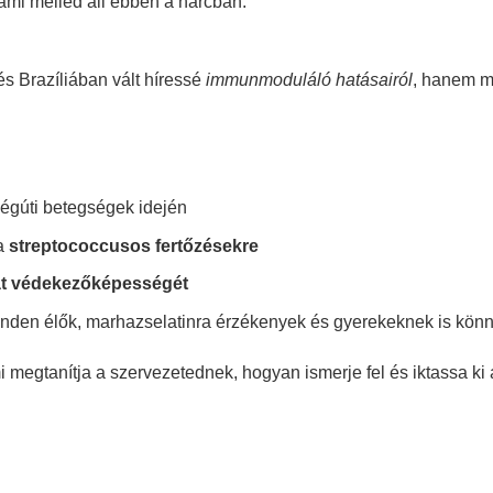
 ami melléd áll ebben a harcban:
 Brazíliában vált híressé
immunmoduláló hatásairól
, hanem ma
 légúti betegségek idején
 a
streptococcusos fertőzésekre
át védekezőképességét
enden élők, marhazselatinra érzékenyek és gyerekeknek is könn
i megtanítja a szervezetednek, hogyan ismerje fel és iktassa ki