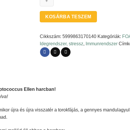
-
Mandulagomba
-
KOSÁRBA TESZEM
organikus
gyógygomba
por
Cikkszám:
5999863170140
Kategóriák:
FOA
(100
Idegrendszer, stressz
,
Immunrendszer
Címk
kapszula)
mennyiség
eptococcus Ellen harcban!
lva!
ikor újra és újra visszatér a torokfájás, a gennyes mandulagy
mad.