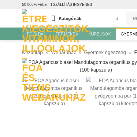
Skip
50 000Ft FELETTI SZÁLLÍTÁS INGYENES
to
Kategóriák
content
FŐOLDAL
TERMÉKEK
KURZUSOK
GYERM
Kezdőlap
»
Webáruház
»
Gyermek egészség
»
F