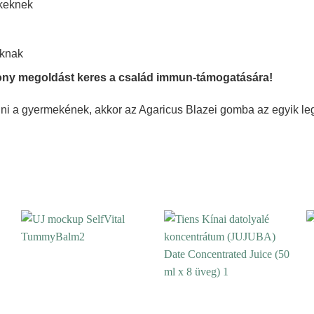
ekeknek
oknak
ony megoldást keres a család immun-támogatására!
i a gyermekének, akkor az Agaricus Blazei gomba az egyik legj