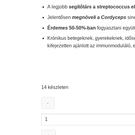
A legjobb
segítőtárs a streptococcus e
Jelentősen
megnöveli a Cordyceps
si
Érdemes 50-50%-ban
fogyasztani együt
Krónikus betegeknek, gyerekeknek, időse
kifejezetten ajánlott az immunmoduláló, e
14 készleten
FOA
Agaricus
blasei