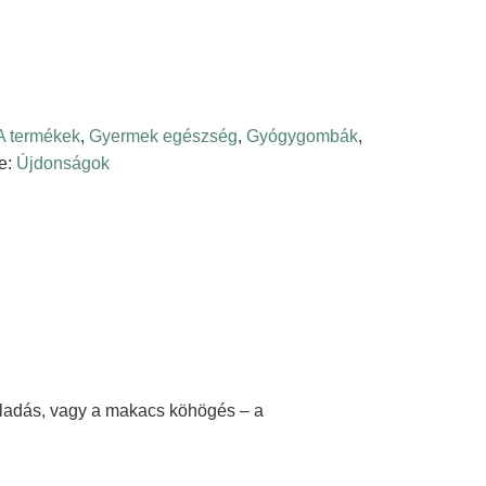
 termékek
,
Gyermek egészség
,
Gyógygombák
,
e:
Újdonságok
ulladás, vagy a makacs köhögés – a