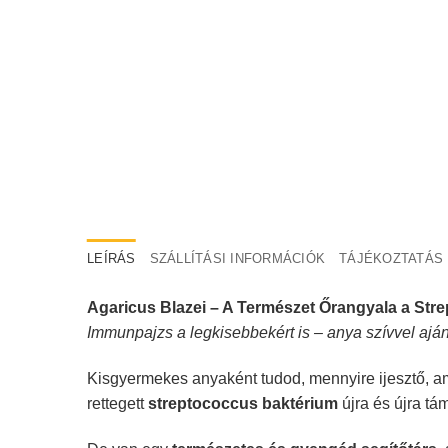
LEÍRÁS
SZÁLLÍTÁSI INFORMÁCIÓK
TÁJÉKOZTATÁS
Agaricus Blazei – A Természet Őrangyala a Str
Immunpajzs a legkisebbekért is – anya szívvel aján
Kisgyermekes anyaként tudod, mennyire ijesztő, am
rettegett
streptococcus baktérium
újra és újra tá