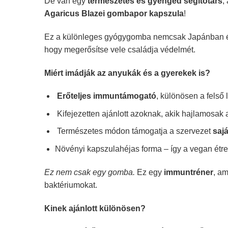
De van egy
természetes és gyengéd segítőtárs
,
Agaricus Blazei gombapor kapszula
!
Ez a különleges gyógygomba nemcsak Japánban és
hogy megerősítse vele családja védelmét.
Miért imádják az anyukák és a gyerekek is?
Erőteljes immuntámogató
, különösen a felső
Kifejezetten ajánlott azoknak, akik hajlamosak
Természetes módon támogatja a szervezet
saj
Növényi kapszulahéjas forma – így a vegan étr
Ez nem csak egy gomba.
Ez egy
immuntréner
, am
baktériumokat.
Kinek ajánlott különösen?