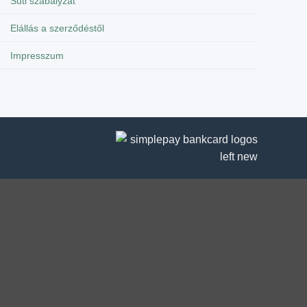
Süti szabályzat
Elállás a szerződéstől
Impresszum