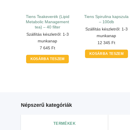
Tiens Teakeverék (Lipid
Tiens Spirulina kapszula
Metabolic Management
– 100db
tea) – 40 filter
Szállítás készletről: 1-3
Szállítás készletről: 1-3
munkanap
munkanap
12 345
Ft
7 645
Ft
KOSÁRBA TESZEM
KOSÁRBA TESZEM
Népszerű kategóriák
TERMÉKEK