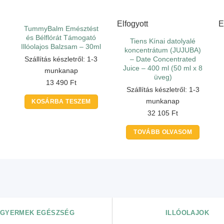
Elfogyott
E
TummyBalm Emésztést
és Bélflórát Támogató
Tiens Kínai datolyalé
Illóolajos Balzsam – 30ml
koncentrátum (JUJUBA)
Szállítás készletről: 1-3
– Date Concentrated
Juice – 400 ml (50 ml x 8
munkanap
üveg)
13 490
Ft
Szállítás készletről: 1-3
munkanap
KOSÁRBA TESZEM
32 105
Ft
TOVÁBB OLVASOM
GYERMEK EGÉSZSÉG
ILLÓOLAJOK