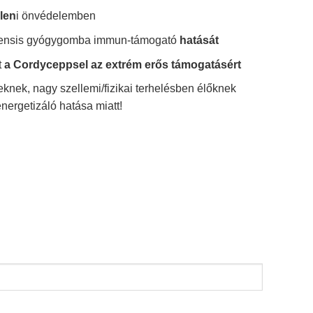
llen
i önvédelemben
nensis gyógygomba immun-támogató
hatását
t
a Cordyceppsel az extrém erős támogatásért
knek, nagy szellemi/fizikai terhelésben élőknek
nergetizáló hatása miatt!