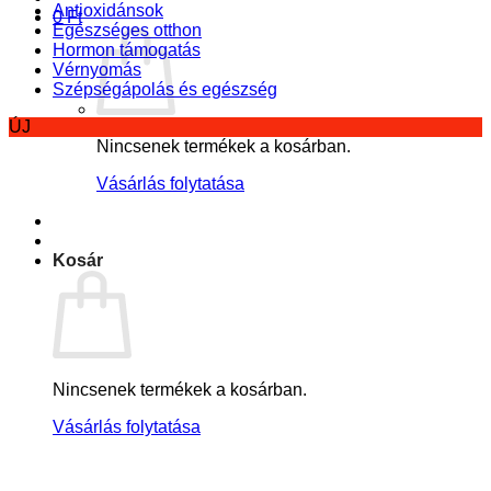
Antioxidánsok
0
Ft
Egészséges otthon
Hormon támogatás
Vérnyomás
Szépségápolás és egészség
ÚJ
Nincsenek termékek a kosárban.
Vásárlás folytatása
Kosár
Nincsenek termékek a kosárban.
Vásárlás folytatása