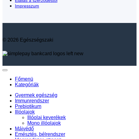
Elállás a szerződéstől
Impresszum
© 2026 Egészségszaki
Főmenü
Kategóriák
Gyermek egészség
Immunrendszer
Prebiotikum
Illóolajok
Illóolaj keverékek
Mono illóolajok
Májvédő
Emésztés, bélrendszer