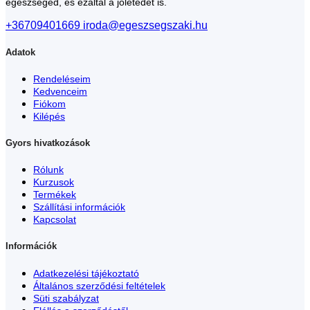
egészséged, és ezáltal a jólétedet is.
+36709401669
iroda@egeszsegszaki.hu
Adatok
Rendeléseim
Kedvenceim
Fiókom
Kilépés
Gyors hivatkozások
Rólunk
Kurzusok
Termékek
Szállítási információk
Kapcsolat
Információk
Adatkezelési tájékoztató
Általános szerződési feltételek
Süti szabályzat