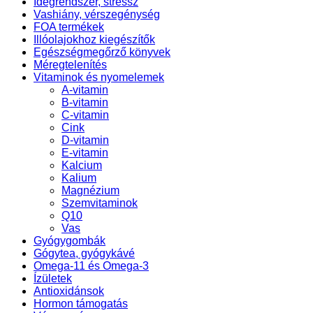
Idegrendszer, stressz
Vashiány, vérszegénység
FOA termékek
Illóolajokhoz kiegészítők
Egészségmegőrző könyvek
Méregtelenítés
Vitaminok és nyomelemek
A-vitamin
B-vitamin
C-vitamin
Cink
D-vitamin
E-vitamin
Kalcium
Kalium
Magnézium
Szemvitaminok
Q10
Vas
Gyógygombák
Gógytea, gyógykávé
Omega-11 és Omega-3
Ízületek
Antioxidánsok
Hormon támogatás