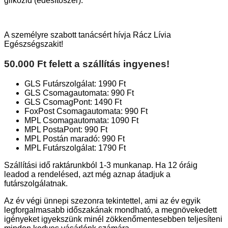
glikozid (édesítőszer).
A személyre szabott tanácsért hívja Rácz Lívia
Egészségszakit!
50.000 Ft felett a szállítás ingyenes!
GLS Futárszolgálat: 1990 Ft
GLS Csomagautomata: 990 Ft
GLS CsomagPont: 1490 Ft
FoxPost Csomagautomata: 990 Ft
MPL Csomagautomata: 1090 Ft
MPL PostaPont: 990 Ft
MPL Postán maradó: 990 Ft
MPL Futárszolgálat: 1790 Ft
Szállítási idő raktárunkból 1-3 munkanap. Ha 12 óráig
leadod a rendelésed, azt még aznap átadjuk a
futárszolgálatnak.
Az év végi ünnepi szezonra tekintettel, ami az év egyik
legforgalmasabb időszakának mondható, a megnövekedett
igényeket igyekszünk minél zökkenőmentesebben teljesíteni