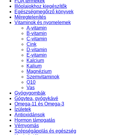
FOA termékek
Illóolajokhoz kiegészítők
Egészségmegőrző könyvek
Méregtelenítés
Vitaminok és nyomelemek
A-vitamin
B-vitamin
C-vitamin
Cink
D-vitamin
E-vitamin
Kalcium
Kalium
Magnézium
Szemvitaminok
Q10
Vas
Gyógygombák
Gógytea, gyógykávé
Omega-11 és Omega-3
Ízületek
Antioxidánsok
Hormon támogatás
Vérnyomás
Szépségápolás és egészség