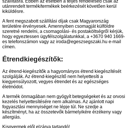
szállításra. Ebben az esetben a teljes rendelésed csak az
utánrendelt termék/termékek beérkezését követően kerül
kiküldésre.
A fent megszabott szállítási díjak csak Magyarország
területére érvényesek. Amennyiben csomagját külföldre
szeretné rendelni, a csomagolási- és postaköltségről kérjük,
hogy egyeztessen ügyfélszolgálatunkkal, a +3670 940 1669-
es telefonszámon vagy az iroda@egeszsegszaki.hu e-mail
címen.
Étrendkiegészítők:
Az étrend-kiegészítők a hagyományos étrend kiegészítését
szolgálják. Az étrend-kiegészítő nem helyettesíti a
kiegyensúlyozott, vegyes étrendet és az egészséges
életmódot.
A termék önmagában nem gyógyít betegségeket és az orvosi
kezelés helyettesítésére nem alkalmas. Az ajánlott napi
fogyasztási mennyiséget ne lépje túl. Ne szedje a
készítményt, ha az összetevők bármelyikére érzékeny vagy
allergiás.
Kisgyermek elől elzárva tartandó!