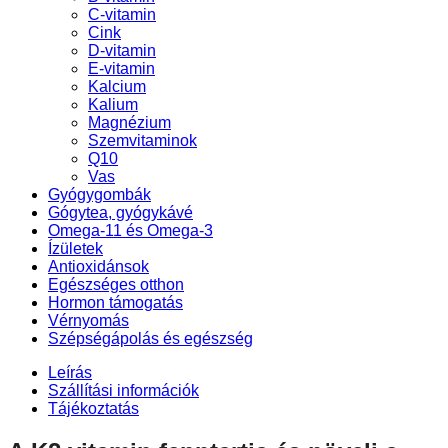
C-vitamin
Cink
D-vitamin
E-vitamin
Kalcium
Kalium
Magnézium
Szemvitaminok
Q10
Vas
Gyógygombák
Gógytea, gyógykávé
Omega-11 és Omega-3
Ízületek
Antioxidánsok
Egészséges otthon
Hormon támogatás
Vérnyomás
Szépségápolás és egészség
Leírás
Szállítási információk
Tájékoztatás