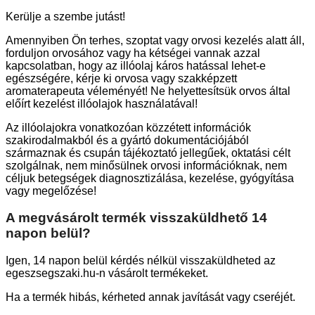
Kerülje a szembe jutást!
Amennyiben Ön terhes, szoptat vagy orvosi kezelés alatt áll,
forduljon orvosához vagy ha kétségei vannak azzal
kapcsolatban, hogy az illóolaj káros hatással lehet-e
egészségére, kérje ki orvosa vagy szakképzett
aromaterapeuta véleményét! Ne helyettesítsük orvos által
előírt kezelést illóolajok használatával!
Az illóolajokra vonatkozóan közzétett információk
szakirodalmakból és a gyártó dokumentációjából
származnak és csupán tájékoztató jellegűek, oktatási célt
szolgálnak, nem minősülnek orvosi információknak, nem
céljuk betegségek diagnosztizálása, kezelése, gyógyítása
vagy megelőzése!
A megvásárolt termék visszaküldhető 14
napon belül?
Igen, 14 napon belül kérdés nélkül visszaküldheted az
egeszsegszaki.hu-n vásárolt termékeket.
Ha a termék hibás, kérheted annak javítását vagy cseréjét.