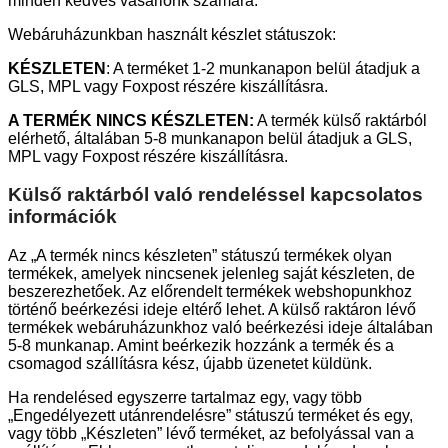
minden kedves vásárlónk számára.
Webáruházunkban használt készlet státuszok:
KÉSZLETEN
: A terméket 1-2 munkanapon belül átadjuk a
GLS, MPL vagy Foxpost részére kiszállításra.
A TERMÉK NINCS KÉSZLETEN:
A termék külső raktárból
elérhető, általában 5-8 munkanapon belül átadjuk a GLS,
MPL vagy Foxpost részére kiszállításra.
Külső raktárból való rendeléssel kapcsolatos
információk
Az „A termék nincs készleten” státuszú termékek olyan
termékek, amelyek nincsenek jelenleg saját készleten, de
beszerezhetőek. Az előrendelt termékek webshopunkhoz
történő beérkezési ideje eltérő lehet. A külső raktáron lévő
termékek webáruházunkhoz való beérkezési ideje általában
5-8 munkanap. Amint beérkezik hozzánk a termék és a
csomagod szállításra kész, újabb üzenetet küldünk.
Ha rendelésed egyszerre tartalmaz egy, vagy több
„Engedélyezett utánrendelésre” státuszú terméket és egy,
vagy több „Készleten” lévő terméket, az befolyással van a