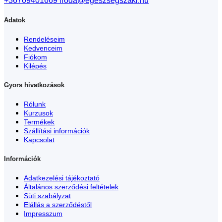
+36709401669
iroda@egeszsegszaki.hu
Adatok
Rendeléseim
Kedvenceim
Fiókom
Kilépés
Gyors hivatkozások
Rólunk
Kurzusok
Termékek
Szállítási információk
Kapcsolat
Információk
Adatkezelési tájékoztató
Általános szerződési feltételek
Süti szabályzat
Elállás a szerződéstől
Impresszum