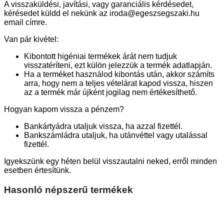
A visszaküldési, javítási, vagy garanciális kérdésedet,
kérésedet küldd el nekünk az iroda@egeszsegszaki.hu
email címre.
Van pár kivétel:
Kibontott higéniai termékek árát nem tudjuk
visszatéríteni, ezt külön jelezzük a termék adatlapján.
Ha a terméket használod kibontás után, akkor számíts
arra, hogy nem a teljes vételárat kapod vissza, hiszen
az a termék már újként jogilag nem értékesíthető.
Hogyan kapom vissza a pénzem?
Bankártyádra utaljuk vissza, ha azzal fizettél.
Bankszámládra utaljuk, ha utánvéttel vagy utalással
fizettél.
Igyekszünk egy héten belül visszautalni neked, erről minden
esetben értesítünk.
Hasonló népszerű termékek