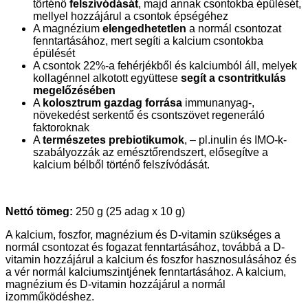
történő
felszívódását
, majd annak csontokba épülését,
mellyel hozzájárul a csontok épségéhez
A magnézium
elengedhetetlen
a normál csontozat
fenntartásához, mert segíti a kalcium csontokba
épülését
A csontok 22%-a fehérjékből és kalciumból áll, melyek
kollagénnel alkotott együttese
segít a csontritkulás
megelőzésében
A
kolosztrum
gazdag forrása
immunanyag-,
növekedést serkentő és csontszövet regeneráló
faktoroknak
A
természetes prebiotikumok
, – pl.inulin és IMO-k-
szabályozzák az emésztőrendszert, elősegítve a
kalcium bélből történő felszívódását.
Nettó tömeg:
250 g (25 adag x 10 g)
A kalcium, foszfor, magnézium és D-vitamin szükséges a
normál csontozat és fogazat fenntartásához, továbbá a D-
vitamin hozzájárul a kalcium és foszfor hasznosulásához és
a vér normál kalciumszintjének fenntartásához. A kalcium,
magnézium és D-vitamin hozzájárul a normál
izomműködéshez.