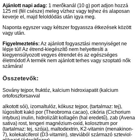
Ajánlott napi adag:
1 merőkanál (10 g) port adjon hozzá
125 ml (fél csésze) meleg vízhez vagy tejhez és alaposan
keverje el, majd feloldódás után igya meg.
Naponta egyszer vagy kétszer fogyassza étkezések között
vagy után.
Figyelmeztetés:
Az ajánlott fogyasztási mennyiséget ne
lépje túl! Az étrend-kiegészítő nem helyettesíti a
kiegyensúlyozott vegyes étrendet és az egészséges
életmódot! A termék nem ajánlott terhes vagy szoptató nők
számára!
Összetevők:
Sovány tejpor, fruktóz, kalcium hidroxiapatit (kalcium
ortofoszforsavval
alkotott sói), izomaltulóz, kókusz tejpor, (tartalmaz: tej),
lúgosított kakó por (Theobroma cacao), cikória (Cichorium
intybus) inulin, hidrolizált kollagén (hal eredetű), zab (Avena
sativa) rost, tengeri magnézium-oxid, kolosztrum por
(tartalmaz: tej, szója), maltodextrin, K2-vitamin (menakinon-
7), kolekalciferol (D3-vitamin), steviából származó szteviol-