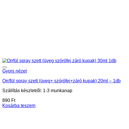
Gyors nézet
Orr/fül spray szett (üveg+ szórófej+záró kupak) 20ml – 1db
Szállítás készletről: 1-3 munkanap
890
Ft
Kosárba teszem