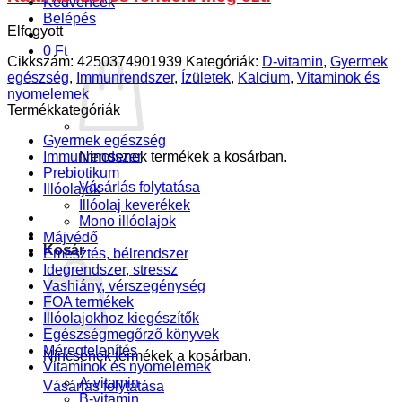
Kedvencek
Belépés
Elfogyott
0
Ft
Cikkszám:
4250374901939
Kategóriák:
D-vitamin
,
Gyermek
egészség
,
Immunrendszer
,
Ízületek
,
Kalcium
,
Vitaminok és
nyomelemek
Termékkategóriák
Gyermek egészség
Nincsenek termékek a kosárban.
Immunrendszer
Prebiotikum
Vásárlás folytatása
Illóolajok
Illóolaj keverékek
Mono illóolajok
Májvédő
Kosár
Emésztés, bélrendszer
Idegrendszer, stressz
Vashiány, vérszegénység
FOA termékek
Illóolajokhoz kiegészítők
Egészségmegőrző könyvek
Méregtelenítés
Nincsenek termékek a kosárban.
Vitaminok és nyomelemek
A-vitamin
Vásárlás folytatása
B-vitamin