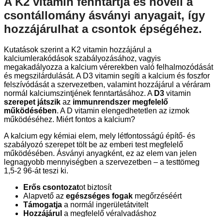
A K2 vitamin
fenntartja és növeli
a
csontállomány ásványi anyagait, így
hozzájárulhat
a csontok épségéhez.
Kutatások szerint a K2 vitamin hozzájárul a
kalciumlerakódások szabályozásához, vagyis
megakadályozza a kalcium vérerekben való felhalmozódását
és megszilárdulását. A D3 vitamin segíti a kalcium és foszfor
felszívódását a szervezetben, valamint hozzájárul a véráram
normál kalciumszintjének fenntartásához. A
D3
vitamin
szerepet játszik
az
immunrendszer megfelelő
működésében
. A D vitamin elengedhetetlen az izmok
működéséhez. Miért fontos a kalcium?
A kalcium egy kémiai elem, mely létfontosságú építő- és
szabályozó szerepet tölt be az emberi test megfelelő
működésében. Ásványi anyagként, ez az elem van jelen
legnagyobb mennyiségben a szervezetben – a testtömeg
1,5-2 96-át teszi ki.
Erős csontozat
ot biztosít
Alapvető az
egészséges fogak
megőrzéséért
Támogatja
a normál ingerületátvitelt
Hozzájárul
a megfelelő véralvadáshoz