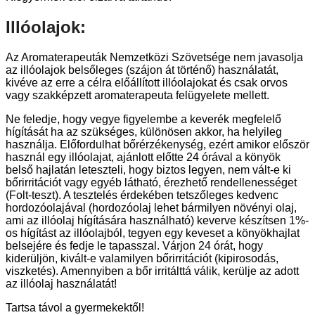
Illóolajok:
Az Aromaterapeuták Nemzetközi Szövetsége nem javasolja
az illóolajok belsőleges (szájon át történő) használatát,
kivéve az erre a célra előállított illóolajokat és csak orvos
vagy szakképzett aromaterapeuta felügyelete mellett.
Ne feledje, hogy vegye figyelembe a keverék megfelelő
hígítását ha az szükséges, különösen akkor, ha helyileg
használja. Előfordulhat bőrérzékenység, ezért amikor először
használ egy illóolajat, ajánlott előtte 24 órával a könyök
belső hajlatán leteszteli, hogy biztos legyen, nem vált-e ki
bőrirritációt vagy egyéb látható, érezhető rendellenességet
(Folt-teszt). A tesztelés érdekében tetszőleges kedvenc
hordozóolajával (hordozóolaj lehet bármilyen növényi olaj,
ami az illóolaj hígítására használható) keverve készítsen 1%-
os hígítást az illóolajból, tegyen egy keveset a könyökhajlat
belsejére és fedje le tapasszal. Várjon 24 órát, hogy
kiderüljön, kivált-e valamilyen bőrirritációt (kipirosodás,
viszketés). Amennyiben a bőr irritálttá válik, kerülje az adott
az illóolaj használatát!
Tartsa távol a gyermekektől!