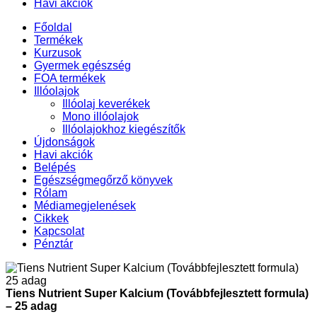
Havi akciók
Főoldal
Termékek
Kurzusok
Gyermek egészség
FOA termékek
Illóolajok
Illóolaj keverékek
Mono illóolajok
Illóolajokhoz kiegészítők
Újdonságok
Havi akciók
Belépés
Egészségmegőrző könyvek
Rólam
Médiamegjelenések
Cikkek
Kapcsolat
Pénztár
Tiens Nutrient Super Kalcium (Továbbfejlesztett formula)
– 25 adag