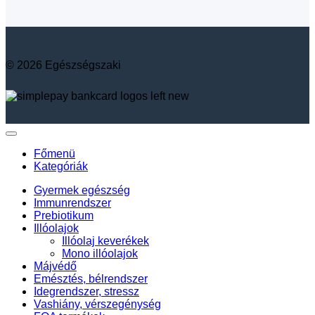
© 2026 Egészségszaki
Főmenü
Kategóriák
Gyermek egészség
Immunrendszer
Prebiotikum
Illóolajok
Illóolaj keverékek
Mono illóolajok
Májvédő
Emésztés, bélrendszer
Idegrendszer, stressz
Vashiány, vérszegénység