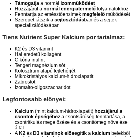
Támogatja
a normál
izomműködést
Hozzájárul a
normál energiatermelő
folyamatokhoz
Fenntartja az emésztőenzimek
megfelelő
működését
Szerepet játszik a
sejtosztódás
ban és a sejtek
specializálódásában
Tiens Nutrient Super Kalcium por tartalmaz:
K2 és D3 vitamint
Hal eredetű kollagént
Cikória inulint
Tengeri magnézium sót
Kolosztrum alapú tejfehérjét
Mikrokristályos kalcium-hidroxiapatit
Zabrostot
Izomalto-oligoszacharidot
Legfontosabb előnyei:
Kalcium
(mint kalcium-hidroxiapatit)
hozzájárul a
csontok épségéhez
a csontsűrűség fenntartása, a
csontritkulás megelőzése és a csonttömeg növelése
által
A
K2
és
D3 vitaminok
elősegítik
a
kalcium
belekből