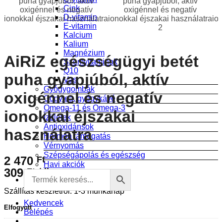
Cink
D-vitamin
E-vitamin
Kalcium
Kalium
Magnézium
AiRiZ egészségügyi betét
Szemvitaminok
Q10
puha gyapjúból, aktív
Vas
Gyógygombák
oxigénnel és negatív
Gógytea, gyógykávé
Omega-11 és Omega-3
ionokkal éjszakai
Ízületek
Antioxidánsok
használatra
Hormon támogatás
Vérnyomás
Szépségápolás és egészség
2 470
Ft
Havi akciók
309
Ft
/
db
Szállítás készletről: 1-3 munkanap
Kedvencek
Elfogyott
Belépés