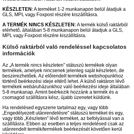
KÉSZLETEN
: A terméket 1-2 munkanapon belül átadjuk a
GLS, MPL vagy Foxpost részére kiszállításra.
A TERMÉK NINCS KÉSZLETEN:
A termék külső raktárból
elérhető, általában 5-8 munkanapon belül átadjuk a GLS,
MPL vagy Foxpost részére kiszállításra.
Külső raktárból való rendeléssel kapcsolatos
információk
Az „A termék nincs készleten” státuszú termékek olyan
termékek, amelyek nincsenek jelenleg saját készleten, de
beszerezhetőek. Az előrendelt termékek webshopunkhoz
történő beérkezési ideje eltérő lehet. A külső raktáron lévő
termékek webáruházunkhoz való beérkezési ideje általában
5-8 munkanap. Amint beérkezik hozzánk a termék és a
csomagod szállításra kész, újabb üzenetet küldünk.
Ha rendelésed egyszerre tartalmaz egy, vagy több
„Engedélyezett utánrendelésre” státuszú terméket és egy,
vagy több „Készleten” lévő terméket, az befolyással van a
szállításra. Ebben az esetben a teljes rendelésed csak az
utánrendelt termék/termékek beérkezését követően kerül