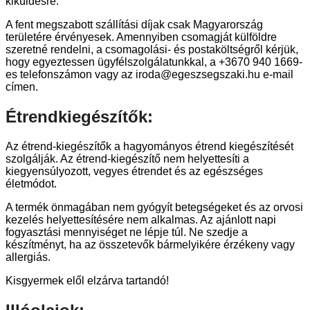
kiküldésre.
A fent megszabott szállítási díjak csak Magyarország
területére érvényesek. Amennyiben csomagját külföldre
szeretné rendelni, a csomagolási- és postaköltségről kérjük,
hogy egyeztessen ügyfélszolgálatunkkal, a +3670 940 1669-
es telefonszámon vagy az iroda@egeszsegszaki.hu e-mail
címen.
Étrendkiegészítők:
Az étrend-kiegészítők a hagyományos étrend kiegészítését
szolgálják. Az étrend-kiegészítő nem helyettesíti a
kiegyensúlyozott, vegyes étrendet és az egészséges
életmódot.
A termék önmagában nem gyógyít betegségeket és az orvosi
kezelés helyettesítésére nem alkalmas. Az ajánlott napi
fogyasztási mennyiséget ne lépje túl. Ne szedje a
készítményt, ha az összetevők bármelyikére érzékeny vagy
allergiás.
Kisgyermek elől elzárva tartandó!