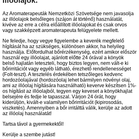
Illóolajok:
Az Aromaterapeuták Nemzetközi Szövetsége nem javasolja
az illóolajok belsőleges (szájon át történő) használatát,
kivéve az erre a célra előállított illóolajokat és csak orvos
vagy szakképzett aromaterapeuta felügyelete mellett.
Ne feledje, hogy vegye figyelembe a keverék megfelelő
hígítását ha az szükséges, különösen akkor, ha helyileg
használja. Előfordulhat bőrérzékenység, ezért amikor először
használ egy illóolajat, ajánlott előtte 24 órával a könyök
belső hajlatán leteszteli, hogy biztos legyen, nem vált-e ki
bőrirritációt vagy egyéb látható, érezhető rendellenességet
(Folt-teszt). A tesztelés érdekében tetszőleges kedvenc
hordozóolajával (hordozóolaj lehet bármilyen növényi olaj,
ami az illóolaj hígítására használható) keverve készítsen 1%-
os hígítást az illóolajból, tegyen egy keveset a könyökhajlat
belsejére és fedje le tapasszal. Várjon 24 órát, hogy
kiderüljön, kivált-e valamilyen bőrirritációt (kipirosodás,
viszketés). Amennyiben a bőr irritálttá válik, kerülje az adott
az illóolaj használatát!
Tartsa távol a gyermekektől!
Kerülje a szembe jutást!