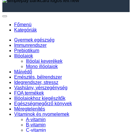
Főmenü
Kategóriák
Gyermek egészség
Immunrendszer
Prebiotikum
Illóolajok
Illóolaj keverékek
Mono illóolajok
Májvédő
Emésztés, bélrendszer
Idegrendszer, stressz
Vashiány, vérszegénység
FOA termékek
Illóolajokhoz kiegészítők
Egészségmegőrző könyvek
Méregtelenítés
Vitaminok és nyomelemek
A-vitamin
B-vitamin
C-vitamin