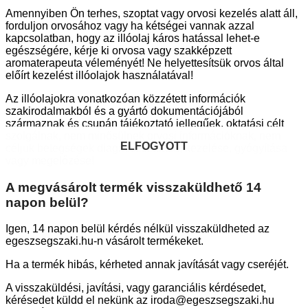
Amennyiben Ön terhes, szoptat vagy orvosi kezelés alatt áll,
forduljon orvosához vagy ha kétségei vannak azzal
kapcsolatban, hogy az illóolaj káros hatással lehet-e
egészségére, kérje ki orvosa vagy szakképzett
aromaterapeuta véleményét! Ne helyettesítsük orvos által
előírt kezelést illóolajok használatával!
Az illóolajokra vonatkozóan közzétett információk
szakirodalmakból és a gyártó dokumentációjából
származnak és csupán tájékoztató jellegűek, oktatási célt
szolgálnak, nem minősülnek orvosi információknak, nem
ELFOGYOTT
ELFOGYOTT
ELFOGYOTT
céljuk betegségek diagnosztizálása, kezelése, gyógyítása
vagy megelőzése!
A megvásárolt termék visszaküldhető 14
napon belül?
Igen, 14 napon belül kérdés nélkül visszaküldheted az
egeszsegszaki.hu-n vásárolt termékeket.
Ha a termék hibás, kérheted annak javítását vagy cseréjét.
A visszaküldési, javítási, vagy garanciális kérdésedet,
kérésedet küldd el nekünk az iroda@egeszsegszaki.hu