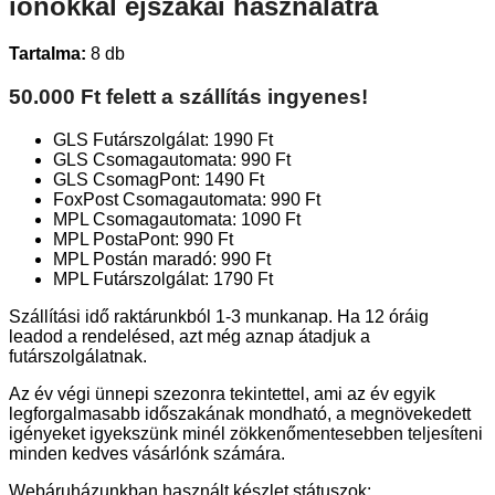
ionokkal éjszakai használatra
Tartalma:
8 db
50.000 Ft felett a szállítás ingyenes!
GLS Futárszolgálat: 1990 Ft
GLS Csomagautomata: 990 Ft
GLS CsomagPont: 1490 Ft
FoxPost Csomagautomata: 990 Ft
MPL Csomagautomata: 1090 Ft
MPL PostaPont: 990 Ft
MPL Postán maradó: 990 Ft
MPL Futárszolgálat: 1790 Ft
Szállítási idő raktárunkból 1-3 munkanap. Ha 12 óráig
leadod a rendelésed, azt még aznap átadjuk a
futárszolgálatnak.
Az év végi ünnepi szezonra tekintettel, ami az év egyik
legforgalmasabb időszakának mondható, a megnövekedett
igényeket igyekszünk minél zökkenőmentesebben teljesíteni
minden kedves vásárlónk számára.
Webáruházunkban használt készlet státuszok: