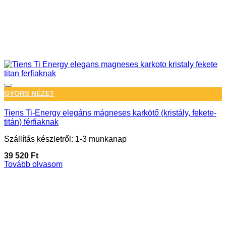
GYORS NÉZET
Tiens Ti-Energy elegáns mágneses karkötő (kristály, fekete-
titán) férfiaknak
Szállítás készletről: 1-3 munkanap
39 520
Ft
Tovább olvasom