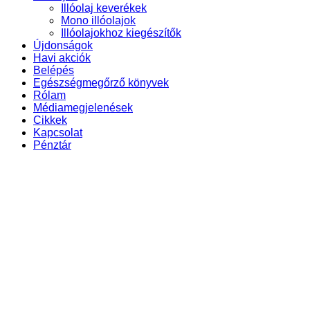
Illóolaj keverékek
Mono illóolajok
Illóolajokhoz kiegészítők
Újdonságok
Havi akciók
Belépés
Egészségmegőrző könyvek
Rólam
Médiamegjelenések
Cikkek
Kapcsolat
Pénztár