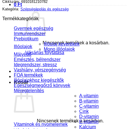
Cikkszám:
6910181210782
0
Ft
Kategória:
Szépségápolás és egészség
Termékkategóriák
Gyermek egészség
Immunrendszer
Prebiotikum
Nincsenek termékek a kosárban.
Illóolaj keverékek
Illóolajok
Mono illóolajok
Vásárlás folytatása
Májvédő
Emésztés, bélrendszer
Idegrendszer, stressz
Vashiány, vérszegénység
FOA termékek
Illóolajokhoz kiegészítők
Kosár
Egészségmegőrző könyvek
Méregtelenítés
A-vitamin
B-vitamin
C-vitamin
Cink
D-vitamin
Nincsenek termékek a kosárban.
E-vitamin
Vitaminok és nyomelemek
Kalcium