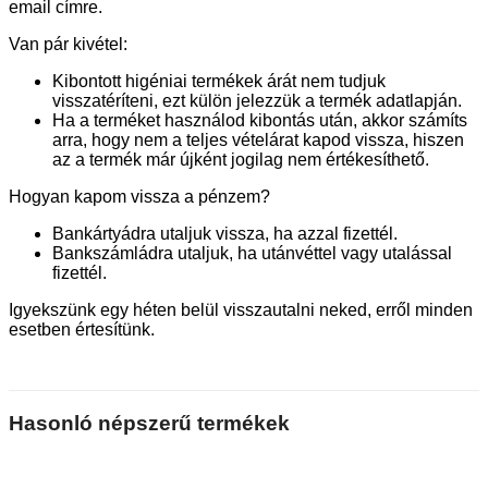
email címre.
Van pár kivétel:
Kibontott higéniai termékek árát nem tudjuk
visszatéríteni, ezt külön jelezzük a termék adatlapján.
Ha a terméket használod kibontás után, akkor számíts
arra, hogy nem a teljes vételárat kapod vissza, hiszen
az a termék már újként jogilag nem értékesíthető.
Hogyan kapom vissza a pénzem?
Bankártyádra utaljuk vissza, ha azzal fizettél.
Bankszámládra utaljuk, ha utánvéttel vagy utalással
fizettél.
Igyekszünk egy héten belül visszautalni neked, erről minden
esetben értesítünk.
Hasonló népszerű termékek