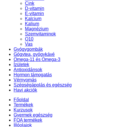
Cink
D-vitamin
E-vitamin
Kalcium
Kalium
Magnézium
Szemvitaminok
Q10
Vas
Gyógygombák
Gógytea, gyógykávé
Omega-11 és Omega-3
Ízületek
Antioxidánsok
Hormon támogatás
Vérnyomás
Szépségápolás és egészség
Havi akciók
Főoldal
Termékek
Kurzusok
Gyermek egészség
FOA termékek
Illóolajok