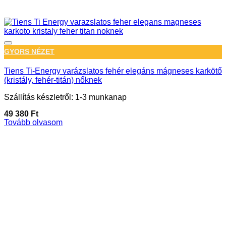
GYORS NÉZET
Tiens Ti-Energy varázslatos fehér elegáns mágneses karkötő
(kristály, fehér-titán) nőknek
Szállítás készletről: 1-3 munkanap
49 380
Ft
Tovább olvasom