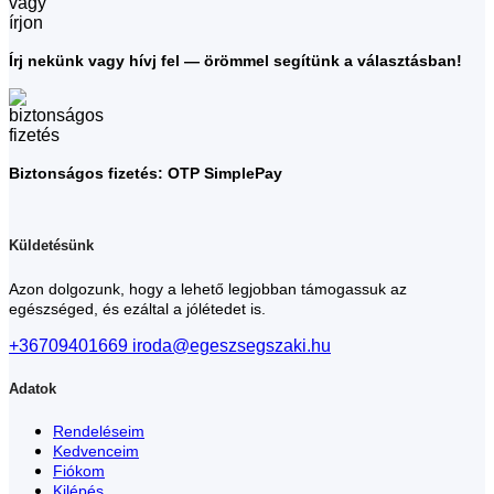
Írj nekünk vagy hívj fel — örömmel segítünk a választásban!
Biztonságos fizetés: OTP SimplePay
Küldetésünk
Azon dolgozunk, hogy a lehető legjobban támogassuk az
egészséged, és ezáltal a jólétedet is.
+36709401669
iroda@egeszsegszaki.hu
Adatok
Rendeléseim
Kedvenceim
Fiókom
Kilépés