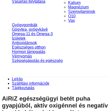
Vásárlás folytatása
Kalium
Magnézium
Szemvitaminok
Q10
Vas
Gyógygombák
Gógytea, gyógykávé
Omega-11 és Omega-3
Ízületek
Antioxidánsok
Egészséges otthon
Hormon támogatás
Vérnyomás
Szépségápolás és egészség
Leírás
Szállítási információk
Tájékoztatás
AiRiZ egészségügyi betét puha
gyapjúból, aktív oxigénnel és negatív