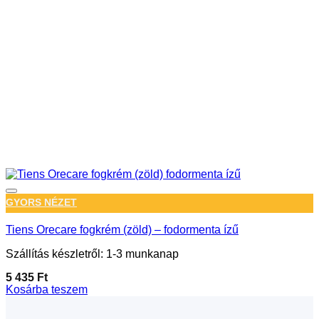
GYORS NÉZET
Tiens Orecare fogkrém (zöld) – fodormenta ízű
Szállítás készletről: 1-3 munkanap
5 435
Ft
Kosárba teszem