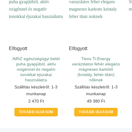
Elfogyott
Elfogyott
AiRiZ egészségügyi betét
Tiens Ti-Energy
puha gyapjúból, aktív
varázslatos fehér elegáns
oxigénnel és negatív
mágneses karkötő
ionokkal éjszakai
(kristály, fehér-titán)
használatra
nőknek
Szállítás készletről: 1-3
Szállítás készletről: 1-3
munkanap
munkanap
2 470
Ft
49 380
Ft
TOVÁBB OLVASOM
TOVÁBB OLVASOM