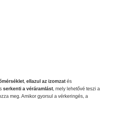
őmérséklet
,
ellazul az izomzat
és
s
serkenti a véráramlást
, mely lehetővé teszi a
zza meg. Amikor gyorsul a vérkeringés, a