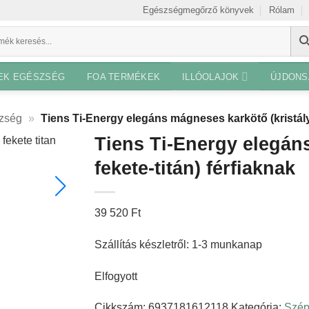
Egészségmegőrző könyvek
Rólam
EK EGÉSZSÉG
FOA TERMÉKEK
ILLÓOLAJOK
ÚJDON
zség
»
Tiens Ti-Energy elegáns mágneses karkötő (kristály, 
Tiens Ti-Energy elegáns
fekete-titán) férfiaknak
39 520
Ft
Szállítás készletről: 1-3 munkanap
Elfogyott
Cikkszám:
6937181612118
Kategória:
Szép