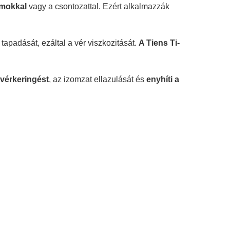
zmokkal
vagy a csontozattal. Ezért alkalmazzák
apadását, ezáltal a vér viszkozitását.
A Tiens Ti-
b vérkeringést
, az izomzat ellazulását és
enyhíti a