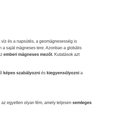
 a víz és a napsütés, a geomágnesesség is
 a saját mágneses tere. Azonban a globális
az
emberi mágneses mezőt
. Kutatások azt
ző
képes szabályozni
és
kiegyensúlyozni
a
z az egyetlen olyan fém, amely teljesen
semleges