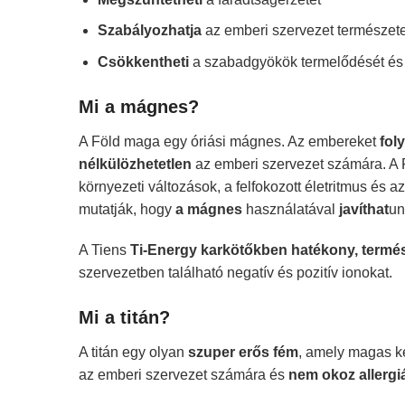
Szabályozhatja
az emberi szervezet természet
Csökkentheti
a szabadgyökök termelődését és k
Mi a mágnes?
A Föld maga egy óriási mágnes. Az embereket
fol
nélkülözhetetlen
az emberi szervezet számára. A
környezeti változások, a felfokozott életritmus és 
mutatják, hogy
a mágnes
használatával
javíthat
un
A Tiens
Ti-Energy karkötőkben
hatékony, termé
szervezetben található negatív és pozitív ionokat.
Mi a titán?
A titán egy olyan
szuper erős fém
, amely magas ké
az emberi szervezet számára és
nem okoz allergi