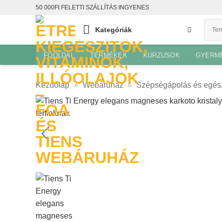
Skip
50 000Ft FELETTI SZÁLLÍTÁS INGYENES
to
Kategóriák
content
FŐOLDAL
TERMÉKEK
KURZUSOK
GYERM
Kezdőlap
»
Webáruház
»
Szépségápolás és egés