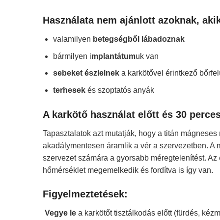
Használata nem ajánlott azoknak, aki
valamilyen
betegségből lábadoznak
bármilyen i
mplantátum
uk van
sebeket észlelnek
a karkötővel érintkező bőrfel
terhesek
és szoptatós anyák
A karkötő használat előtt és 30 perce
Tapasztalatok azt mutatják, hogy a titán mágnese
akadálymentesen áramlik a vér a szervezetben. A
szervezet számára a gyorsabb méregtelenítést. Az 
hőmérséklet megemelkedik és fordítva is így van.
Figyelmeztetések:
Vegye le
a karkötőt tisztálkodás előtt (fürdés, kéz