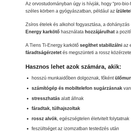
Az orvostudományban úgy is hívják, hogy “pro-bio-
széles körben a gyógyászatban, például az
ízülete
Zsíros ételek és alkohol fogyasztása, a dohányzás 
Energy karkötő
használata
hozzájárulhat
a pozit
A Tiens Ti-Energy karkötő
segíthet stabilizálni
az 
fáradtságérzetet
és megszünteti a rossz közérzete
Hasznos lehet azok számára, akik:
hosszú munkaidőben dolgoznak, főként
ülőmun
számítógép és mobiltelefon sugárzásnak
van
stresszhatás
alatt állnak
fáradtak, túlhajszoltak
rossz alvók
, egészségtelen életvitelt folytatnak
feszültséget az izomzatban testedzés után