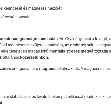
es keringését és mágneses mezőjét
árosító hatásait.
yamatosan geomágneses hatás
éri. Csak úgy, mint a levegő,
 Föld mágneses mezőjének hatására,
az embereknek
is megvan
az elkerülhetetlen magas fokú
mentális stressz
megváltoztatja
k általános
közérzetünkön
.
szetes
energiával bíró
mágnest
alkalmaznak. A mágneses me
miai stabilitással és kiváló biokompatibilitással rendelkezik. E
át
.