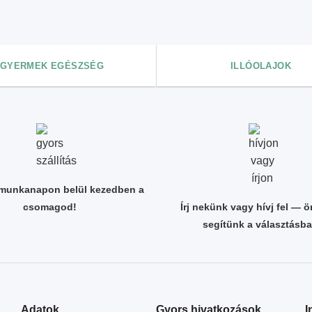
GYERMEK EGÉSZSÉG
ILLÓOLAJOK
 munkanapon belül kezedben a
csomagod!
Írj nekünk vagy hívj fel — 
segítünk a választásba
Adatok
Gyors hivatkozások
I