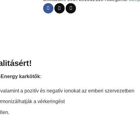
litásért!
i-Energy karkötők
:
alamint a pozitív és negatív ionokat az emberi szervezetben
armonizálhatják a vérkeringést
llen.