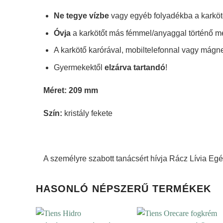
Ne tegye vízbe
vagy egyéb folyadékba a karköt
Óvja
a karkötőt más fémmel/anyaggal történő m
A karkötő karórával, mobiltelefonnal vagy mágne
Gyermekektől
elzárva tartandó
!
Méret: 209 mm
Szín:
kristály fekete
A személyre szabott tanácsért hívja Rácz Lívia Eg
HASONLÓ NÉPSZERŰ TERMÉKEK