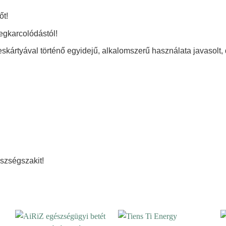
őt!
egkarcolódástól!
skártyával történő egyidejű, alkalomszerű használata javasolt, d
észségszakit!