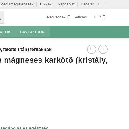
Médiamegjelenések
Cikkek
Kapcsolat
Pénztár
Kedvencek
Belépés
0
Ft
SÁGOK
HAVI AKCIÓK
fekete-titán) férfiaknak
 mágneses karkötő (kristály,
ségápolás és egészség