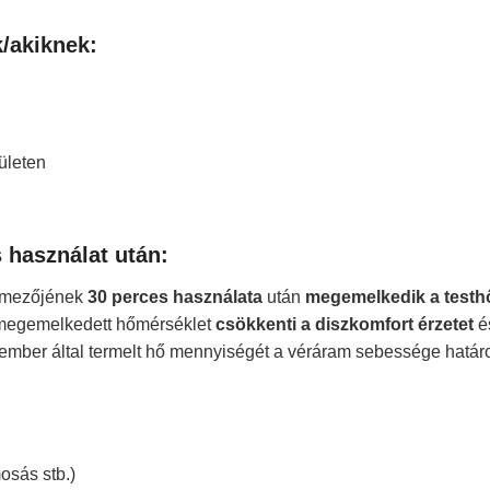
k/akiknek:
ületen
s használat után:
s mezőjének
30 perces használata
után
megemelkedik a testh
 megemelkedett hőmérséklet
csökkenti a diszkomfort
érzetet
é
ember által termelt hő mennyiségét a véráram sebessége határo
mosás stb.)