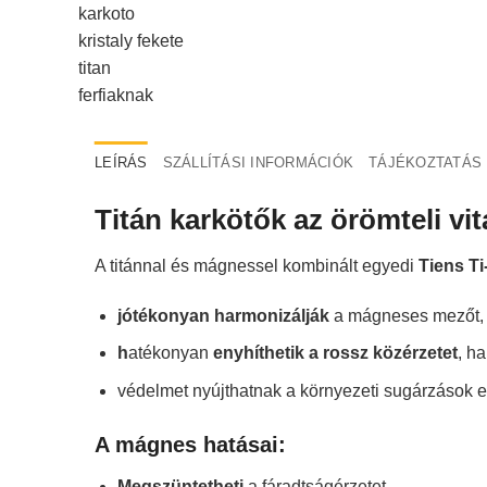
LEÍRÁS
SZÁLLÍTÁSI INFORMÁCIÓK
TÁJÉKOZTATÁS
Titán karkötők az örömteli vita
A titánnal és mágnessel kombinált egyedi
Tiens T
jótékonyan harmonizálják
a mágneses mezőt, v
h
atékonyan
enyhíthetik a rossz közérzetet
, h
védelmet nyújthatnak a környezeti sugárzások e
A mágnes hatásai:
Megszüntetheti
a fáradtságérzetet