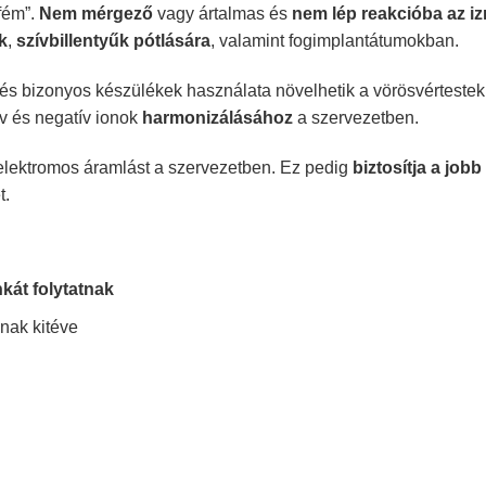
fém”.
Nem mérgező
vagy ártalmas és
nem lép reakcióba az i
k
,
szívbillentyűk pótlására
, valamint fogimplantátumokban.
és bizonyos készülékek használata növelhetik a vörösvértestek t
ív és negatív ionok
harmonizálásához
a szervezetben.
elektromos áramlást a szervezetben. Ez pedig
biztosítja a job
t.
kát folytatnak
nak kitéve