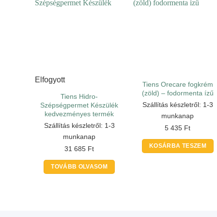
Elfogyott
Tiens Orecare fogkrém
(zöld) – fodormenta ízű
Tiens Hidro-
Szállítás készletről: 1-3
Szépségpermet Készülék
kedvezményes termék
munkanap
Szállítás készletről: 1-3
5 435
Ft
munkanap
KOSÁRBA TESZEM
31 685
Ft
TOVÁBB OLVASOM