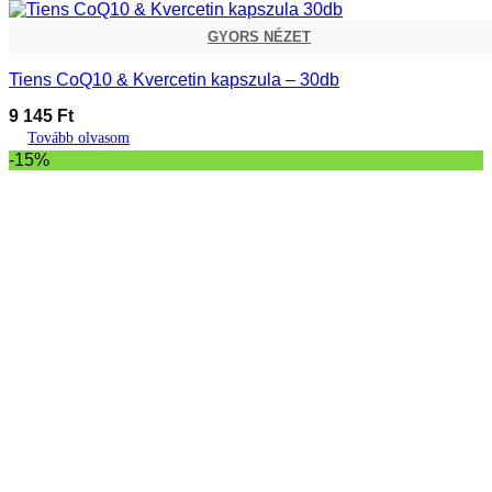
GYORS NÉZET
Tiens CoQ10 & Kvercetin kapszula – 30db
9 145
Ft
Tovább olvasom
-15%