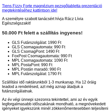
Tiens Fizzy Forte magnézium pezsgőtabletta prezentáció
megtekintéséhez kattintson ide!
A személyre szabott tanácsért hívja Rácz Lívia
Egészségszakit!
50.000 Ft felett a szállítás ingyenes!
GLS Futárszolgálat: 1990 Ft
GLS Csomagautomata: 990 Ft
GLS CsomagPont: 1490 Ft
FoxPost Csomagautomata: 990 Ft
MPL Csomagautomata: 1090 Ft
MPL PostaPont: 990 Ft
MPL Postán maradó: 990 Ft
MPL Futárszolgálat: 1790 Ft
Szállítási idő raktárunkból 1-3 munkanap. Ha 12 óráig
leadod a rendelésed, azt még aznap átadjuk a
futárszolgálatnak.
Az év végi ünnepi szezonra tekintettel, ami az év egyik
legforgalmasabb időszakának mondható, a megnövekedett
igényeket igyekszünk minél zökkenőmentesebben teljesíteni