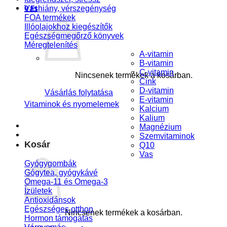
0
Ft
Vashiány, vérszegénység
FOA termékek
Illóolajokhoz kiegészítők
Egészségmegőrző könyvek
Méregtelenítés
A-vitamin
B-vitamin
C-vitamin
Nincsenek termékek a kosárban.
Cink
D-vitamin
Vásárlás folytatása
E-vitamin
Vitaminok és nyomelemek
Kalcium
Kalium
Magnézium
Szemvitaminok
Kosár
Q10
Vas
Gyógygombák
Gógytea, gyógykávé
Omega-11 és Omega-3
Ízületek
Antioxidánsok
Egészséges otthon
Nincsenek termékek a kosárban.
Hormon támogatás