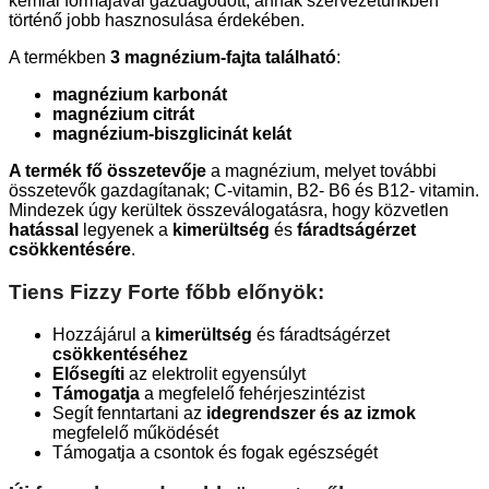
kémiai formájával gazdagodott, annak szervezetünkben
történő jobb hasznosulása érdekében.
A termékben
3 magnézium‑fajta található
:
magnézium karbonát
magnézium citrát
magnézium-biszglicinát kelát
A termék fő összetevője
a magnézium, melyet további
összetevők gazdagítanak; C-vitamin, B2- B6 és B12- vitamin.
Mindezek úgy kerültek összeválogatásra, hogy közvetlen
hatással
legyenek a
kimerültség
és
fáradtságérzet
csökkentésére
.
Tiens Fizzy Forte főbb előnyök:
Hozzájárul a
kimerültség
és fáradtságérzet
csökkentéséhez
Elősegíti
az elektrolit egyensúlyt
Támogatja
a megfelelő fehérjeszintézist
Segít fenntartani az
idegrendszer és az izmok
megfelelő működését
Támogatja a csontok és fogak egészségét