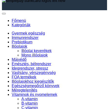
Főmenü
Kategóriák
Gyermek egészség
Immunrendszer
Prebiotikum
Illóolajok
Illóolaj keverékek
Mono illóolajok
Májvédő
Emésztés, bélrendszer
Idegrendszer, stressz
Vashiány, vérszegénység
FOA termékek
Illóolajokhoz kiegészítők
Egészségmegőrző könyvek
Méregtelenítés
Vitaminok és nyomelemek
A-vitamin
B-vitamin
C-vitamin