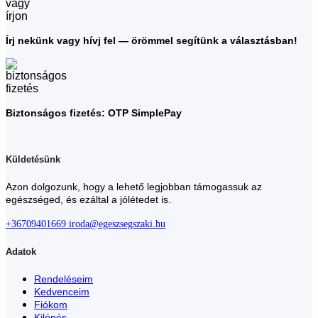
Írj nekünk vagy hívj fel — örömmel segítünk a választásban!
Biztonságos fizetés: OTP SimplePay
Küldetésünk
Azon dolgozunk, hogy a lehető legjobban támogassuk az
egészséged, és ezáltal a jólétedet is.
+36709401669
iroda@egeszsegszaki.hu
Adatok
Rendeléseim
Kedvenceim
Fiókom
Kilépés