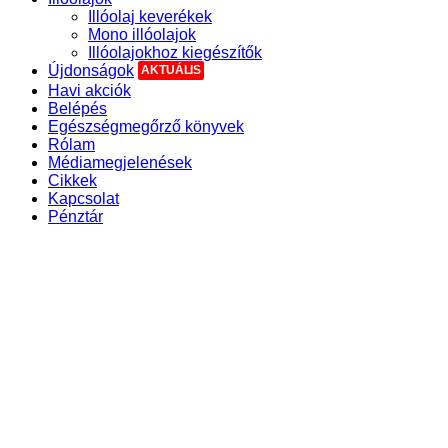
Illóolaj keverékek
Mono illóolajok
Illóolajokhoz kiegészítők
Újdonságok
Havi akciók
Belépés
Egészségmegőrző könyvek
Rólam
Médiamegjelenések
Cikkek
Kapcsolat
Pénztár