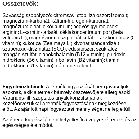
Összetevők:
Savasság szabályozó: citromsav; stabilizálószer: izomalt;
magnézium-karbonát; kálium-hidrogén-karbonát;
magnézium-citrát; cikória inulin; bogyós gyümölcsök; L-
arginin; L-karnitin-tartarát; céklakoncentrátum por (Beta
vulgaris L.); magnézium-biszglicinát kelát; L-aszkorbinsav (C
vitamin); kukorica (Zea mays L.) kivonat standardizált
szuperoxid-diszmutáz (SOD); édesítoszer: szukralóz;
mangán-szulfát; cianokobalamin (B12 vitamin); piridoxin-
hidroklorid (B6 vitamin); riboflavin (B2 vitamin); tiamin
hidroklorid (B1 vitamin); nátrium-szelenit.
Figyelmeztetések:
A termék fogyasztását nem javasoljuk
azoknak, akik a termék bármely összetevőjére allergiások!
Várandós- ill. szoptatós anyák konzultáljanak
kezelőorvosukkal a termék fogyasztásának megkezdése
előtt. Az ajánlott napi fogyasztási mennyiséget ne lépje túl!
Az étrend-kiegészítő nem helyettesíti a vegyes étrendet és az
egészséges életmódot.