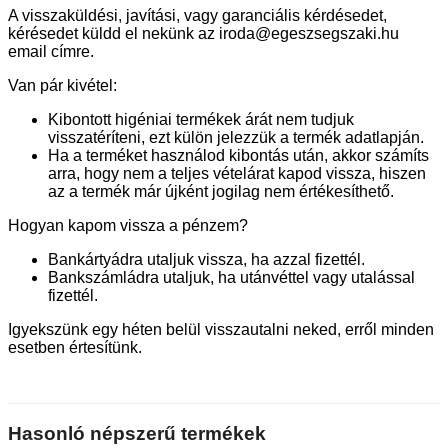
A visszaküldési, javítási, vagy garanciális kérdésedet,
kérésedet küldd el nekünk az iroda@egeszsegszaki.hu
email címre.
Van pár kivétel:
Kibontott higéniai termékek árát nem tudjuk
visszatéríteni, ezt külön jelezzük a termék adatlapján.
Ha a terméket használod kibontás után, akkor számíts
arra, hogy nem a teljes vételárat kapod vissza, hiszen
az a termék már újként jogilag nem értékesíthető.
Hogyan kapom vissza a pénzem?
Bankártyádra utaljuk vissza, ha azzal fizettél.
Bankszámládra utaljuk, ha utánvéttel vagy utalással
fizettél.
Igyekszünk egy héten belül visszautalni neked, erről minden
esetben értesítünk.
Hasonló népszerű termékek