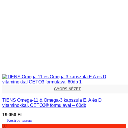
GYORS NÉZET
TIENS Omega-11 & Omega-3 kapszula E, A és D
vitaminokkal, CETO3® formulával – 60db
19 050
Ft
Kosárba teszem
ÚJ