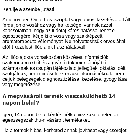
Kerülje a szembe jutást!
Amennyiben Ön terhes, szoptat vagy orvosi kezelés alatt áll,
forduljon orvosához vagy ha kétségei vannak azzal
kapcsolatban, hogy az illóolaj káros hatással lehet-e
egészségére, kérje ki orvosa vagy szakképzett
aromaterapeuta véleményét! Ne helyettesítsük orvos által
előírt kezelést illóolajok használatával!
Az illóolajokra vonatkozóan közzétett információk
szakirodalmakból és a gyártó dokumentációjából
származnak és csupán tájékoztató jellegűek, oktatási célt
szolgálnak, nem minősülnek orvosi információknak, nem
céljuk betegségek diagnosztizálása, kezelése, gyógyítása
vagy megelőzése!
A megvásárolt termék visszaküldhető 14
napon belül?
Igen, 14 napon belül kérdés nélkül visszaküldheted az
egeszsegszaki.hu-n vásárolt termékeket.
Ha a termék hibás, kérheted annak javítását vagy cseréjét.