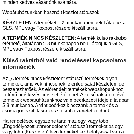
minden kedves vásárlónk számára.
Webáruházunkban használt készlet státuszok:
KÉSZLETEN
: A terméket 1-2 munkanapon belül átadjuk a
GLS, MPL vagy Foxpost részére kiszállításra.
A TERMÉK NINCS KÉSZLETEN:
A termék külső raktárból
elérhető, általában 5-8 munkanapon belül átadjuk a GLS,
MPL vagy Foxpost részére kiszállításra.
Külső raktárból való rendeléssel kapcsolatos
információk
Az „A termék nincs készleten” státuszú termékek olyan
termékek, amelyek nincsenek jelenleg saját készleten, de
beszerezhetőek. Az előrendelt termékek webshopunkhoz
történő beérkezési ideje eltérő lehet. A külső raktáron lévő
termékek webáruházunkhoz való beérkezési ideje általában
5-8 munkanap. Amint beérkezik hozzánk a termék és a
csomagod szállításra kész, újabb üzenetet küldünk.
Ha rendelésed egyszerre tartalmaz egy, vagy több
„Engedélyezett utánrendelésre” státuszú terméket és egy,
vagy több „Készleten” lévő terméket, az befolyással van a