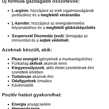
Új formula gazdagabb összetevők:
L-arginin:
hozzájárul az erek rugalmasságának
javításához és a
megfelelő véráramlás
L-karnitin:
hozzájárul az energiatermelési
folyamatokhoz és a
megfelelő glükózképződés
Szuperoxid Diszmutáz (sod):
támogatja az
immunitást és a
sejtek védelmét
.
Azoknak készült, akik:
Plusz energiát
igényelnek a munkavégzéshez
Fizikailag
aktívak
akarnak lenni
Kiegyensúlyozott
, aktív életet szeretnének élni
szeretteik körében
Tudatosan
akarnak élni
Odafigyelnek
izmaikra
Kávéimádók
Pozitív hatást gyakorolhat:
Energia
anyagcserére
Idegrendszerre