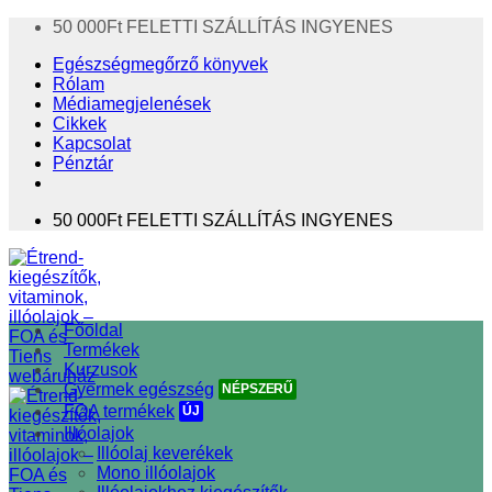
Skip
50 000Ft FELETTI SZÁLLÍTÁS INGYENES
to
Egészségmegőrző könyvek
content
Rólam
Médiamegjelenések
Cikkek
Kapcsolat
Pénztár
50 000Ft FELETTI SZÁLLÍTÁS INGYENES
Főoldal
Termékek
Kurzusok
Gyermek egészség
FOA termékek
Illóolajok
Illóolaj keverékek
Mono illóolajok