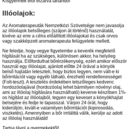
Kisgyermek elől elzárva tartandó!
Illóolajok:
Az Aromaterapeuták Nemzetközi Szövetsége nem javasolja
az illóolajok belsőleges (szájon át történő) használatát,
kivéve az erre a célra előállított illóolajokat és csak orvos
vagy szakképzett aromaterapeuta felügyelete mellett.
Ne feledje, hogy vegye figyelembe a keverék megfelelő
hígítását ha az szükséges, különösen akkor, ha helyileg
használja. Előfordulhat bőrérzékenység, ezért amikor először
használ egy illóolajat, ajánlott előtte 24 órával a könyök
belső hajlatán leteszteli, hogy biztos legyen, nem vált-e ki
bőrirritációt vagy egyéb látható, érezhető rendellenességet
(Folt-teszt). A tesztelés érdekében tetszőleges kedvenc
hordozóolajával (hordozóolaj lehet bármilyen növényi olaj,
ami az illóolaj hígítására használható) keverve készítsen 1%-
os hígítást az illóolajból, tegyen egy keveset a könyökhajlat
belsejére és fedje le tapasszal. Várjon 24 órát, hogy
kiderüljön, kivált-e valamilyen bőrirritációt (kipirosodás,
viszketés). Amennyiben a bőr irritálttá válik, kerülje az adott
az illóolaj használatát!
Tartsa távol a gyermekektől!