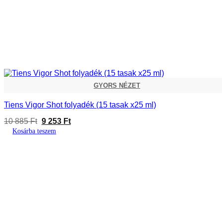
GYORS NÉZET
Tiens Vigor Shot folyadék (15 tasak x25 ml)
Original
Current
10 885
Ft
9 253
Ft
price
price
Kosárba teszem
was:
is:
10
9
885 Ft.
253 Ft.