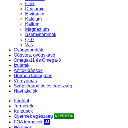
Cink
D-vitamin
E-vitamin
Kalcium
Kalium
Magnézium
Szemvitaminok
Q10
Vas
Gyógygombák
Gógytea, gyógykávé
Omega-11 és Omega-3
Ízületek
Antioxidánsok
Hormon támogatás
Vérnyomás
Szépségápolás és egészség
Havi akciók
Főoldal
Termékek
Kurzusok
Gyermek egészség
FOA termékek
Illóolajok