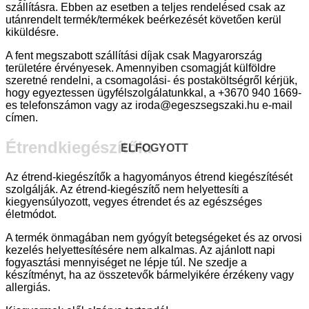
szállításra. Ebben az esetben a teljes rendelésed csak az
utánrendelt termék/termékek beérkezését követően kerül
kiküldésre.
A fent megszabott szállítási díjak csak Magyarország
területére érvényesek. Amennyiben csomagját külföldre
szeretné rendelni, a csomagolási- és postaköltségről kérjük,
hogy egyeztessen ügyfélszolgálatunkkal, a +3670 940 1669-
es telefonszámon vagy az iroda@egeszsegszaki.hu e-mail
címen.
Étrendkiegészítők:
ELFOGYOTT
Az étrend-kiegészítők a hagyományos étrend kiegészítését
szolgálják. Az étrend-kiegészítő nem helyettesíti a
kiegyensúlyozott, vegyes étrendet és az egészséges
életmódot.
A termék önmagában nem gyógyít betegségeket és az orvosi
kezelés helyettesítésére nem alkalmas. Az ajánlott napi
fogyasztási mennyiséget ne lépje túl. Ne szedje a
készítményt, ha az összetevők bármelyikére érzékeny vagy
allergiás.