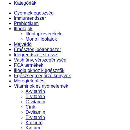
Kategóriák
Gyermek egészség
Immunrendszer
Prebiotikum
Illóolajok
Illóolaj keverékek
Mono illóolajok
Májvédő
Emésztés, bélrendszer
Idegrendszer, stressz
Vashiány, vérszegénység
FOA termékek
Illóolajokhoz kiegészítők
Egészségmegőrző könyvek
Méregtelenítés
Vitaminok és nyomelemek
A-vitamin
B-vitamin
C-vitamin
Cink
D-vitamin
E-vitamin
Kalcium
Kalium