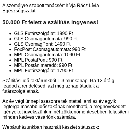
A személyre szabott tanácsért hívja Rácz Lívia
Egészségszakit!
50.000 Ft felett a szállítás ingyenes!
GLS Futárszolgálat: 1990 Ft
GLS Csomagautomata: 990 Ft
GLS CsomagPont: 1490 Ft
FoxPost Csomagautomata: 990 Ft
MPL Csomagautomata: 1090 Ft
MPL PostaPont: 990 Ft
MPL Postán maradó: 990 Ft
MPL Futárszolgálat: 1790 Ft
Szállítási idő raktárunkból 1-3 munkanap. Ha 12 óráig
leadod a rendelésed, azt még aznap átadjuk a
futárszolgálatnak.
Az év végi ünnepi szezonra tekintettel, ami az év egyik
legforgalmasabb időszakának mondható, a megnövekedett
igényeket igyekszünk minél zökkenőmentesebben teljesíteni
minden kedves vásárlónk számára.
Webáruházunkban használt készlet státuszok: