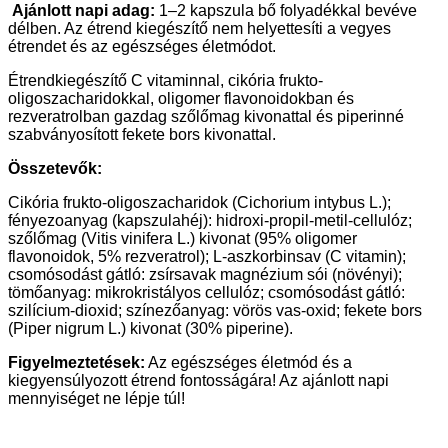
Ajánlott napi adag:
1–2 kapszula bő folyadékkal bevéve
délben. Az étrend kiegészítő nem helyettesíti a vegyes
étrendet és az egészséges életmódot.
Étrendkiegészítő C vitaminnal, cikória frukto-
oligoszacharidokkal, oligomer flavonoidokban és
rezveratrolban gazdag szőlőmag kivonattal és piperinné
szabványosított fekete bors kivonattal.
Összetevők:
Cikória frukto-oligoszacharidok (Cichorium intybus L.);
fényezoanyag (kapszulahéj): hidroxi-propil-metil-cellulóz;
szőlőmag (Vitis vinifera L.) kivonat (95% oligomer
flavonoidok, 5% rezveratrol); L-aszkorbinsav (C vitamin);
csomósodást gátló: zsírsavak magnézium sói (növényi);
tömőanyag: mikrokristályos cellulóz; csomósodást gátló:
szilícium-dioxid; színezőanyag: vörös vas-oxid; fekete bors
(Piper nigrum L.) kivonat (30% piperine).
Figyelmeztetések:
Az egészséges életmód és a
kiegyensúlyozott étrend fontosságára! Az ajánlott napi
mennyiséget ne lépje túl!