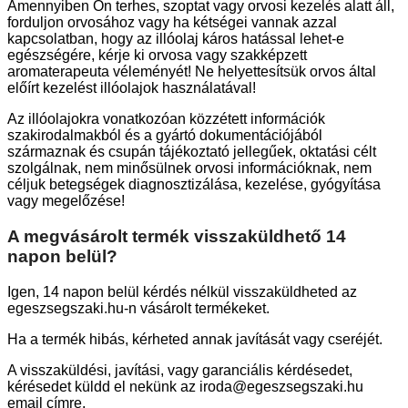
Amennyiben Ön terhes, szoptat vagy orvosi kezelés alatt áll,
forduljon orvosához vagy ha kétségei vannak azzal
kapcsolatban, hogy az illóolaj káros hatással lehet-e
egészségére, kérje ki orvosa vagy szakképzett
aromaterapeuta véleményét! Ne helyettesítsük orvos által
előírt kezelést illóolajok használatával!
Az illóolajokra vonatkozóan közzétett információk
szakirodalmakból és a gyártó dokumentációjából
származnak és csupán tájékoztató jellegűek, oktatási célt
szolgálnak, nem minősülnek orvosi információknak, nem
céljuk betegségek diagnosztizálása, kezelése, gyógyítása
vagy megelőzése!
A megvásárolt termék visszaküldhető 14
napon belül?
Igen, 14 napon belül kérdés nélkül visszaküldheted az
egeszsegszaki.hu-n vásárolt termékeket.
Ha a termék hibás, kérheted annak javítását vagy cseréjét.
A visszaküldési, javítási, vagy garanciális kérdésedet,
kérésedet küldd el nekünk az iroda@egeszsegszaki.hu
email címre.