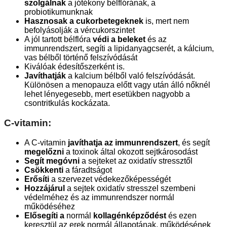
szolgálnak
a jótékony bélflórának, a
probiotikumunknak
Hasznosak a cukorbetegeknek
is, mert nem
befolyásolják a vércukorszintet
A jól tartott bélflóra
védi a beleket
és az
immunrendszert, segíti a lipidanyagcserét, a kálcium,
vas bélből történő felszívódását
Kiválóak édesítőszerként is.
Javíthatják
a kalcium bélből való felszívódását.
Különösen a menopauza előtt vagy után álló nőknél
lehet lényegesebb, mert esetükben nagyobb a
csontritkulás kockázata.
C-vitamin:
A C-vitamin
javíthatja az immunrendszert
, és segít
megelőzni
a toxinok által okozott sejtkárosodást
Segít megóvni
a sejteket az oxidatív stressztől
Csökkenti
a fáradtságot
Erősíti
a szervezet védekezőképességét
Hozzájárul
a sejtek oxidatív stresszel szembeni
védelméhez és az immunrendszer normál
működéséhez
Elősegíti
a
normál
kollagénképződést
és ezen
keresztül az erek normál állapotának, működésének