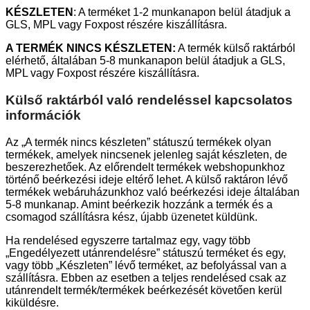
KÉSZLETEN
: A terméket 1-2 munkanapon belül átadjuk a
GLS, MPL vagy Foxpost részére kiszállításra.
A TERMÉK NINCS KÉSZLETEN:
A termék külső raktárból
elérhető, általában 5-8 munkanapon belül átadjuk a GLS,
MPL vagy Foxpost részére kiszállításra.
Külső raktárból való rendeléssel kapcsolatos
információk
Az „A termék nincs készleten” státuszú termékek olyan
termékek, amelyek nincsenek jelenleg saját készleten, de
beszerezhetőek. Az előrendelt termékek webshopunkhoz
történő beérkezési ideje eltérő lehet. A külső raktáron lévő
termékek webáruházunkhoz való beérkezési ideje általában
5-8 munkanap. Amint beérkezik hozzánk a termék és a
csomagod szállításra kész, újabb üzenetet küldünk.
Ha rendelésed egyszerre tartalmaz egy, vagy több
„Engedélyezett utánrendelésre” státuszú terméket és egy,
vagy több „Készleten” lévő terméket, az befolyással van a
szállításra. Ebben az esetben a teljes rendelésed csak az
utánrendelt termék/termékek beérkezését követően kerül
kiküldésre.