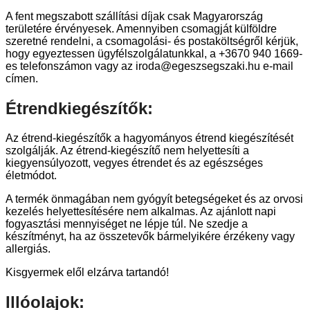
A fent megszabott szállítási díjak csak Magyarország
területére érvényesek. Amennyiben csomagját külföldre
szeretné rendelni, a csomagolási- és postaköltségről kérjük,
hogy egyeztessen ügyfélszolgálatunkkal, a +3670 940 1669-
es telefonszámon vagy az iroda@egeszsegszaki.hu e-mail
címen.
Étrendkiegészítők:
Az étrend-kiegészítők a hagyományos étrend kiegészítését
szolgálják. Az étrend-kiegészítő nem helyettesíti a
kiegyensúlyozott, vegyes étrendet és az egészséges
életmódot.
A termék önmagában nem gyógyít betegségeket és az orvosi
kezelés helyettesítésére nem alkalmas. Az ajánlott napi
fogyasztási mennyiséget ne lépje túl. Ne szedje a
készítményt, ha az összetevők bármelyikére érzékeny vagy
allergiás.
Kisgyermek elől elzárva tartandó!
Illóolajok: