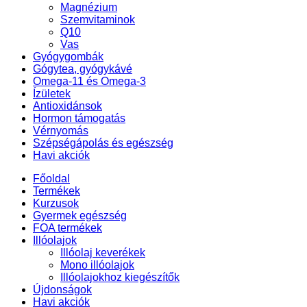
Magnézium
Szemvitaminok
Q10
Vas
Gyógygombák
Gógytea, gyógykávé
Omega-11 és Omega-3
Ízületek
Antioxidánsok
Hormon támogatás
Vérnyomás
Szépségápolás és egészség
Havi akciók
Főoldal
Termékek
Kurzusok
Gyermek egészség
FOA termékek
Illóolajok
Illóolaj keverékek
Mono illóolajok
Illóolajokhoz kiegészítők
Újdonságok
Havi akciók