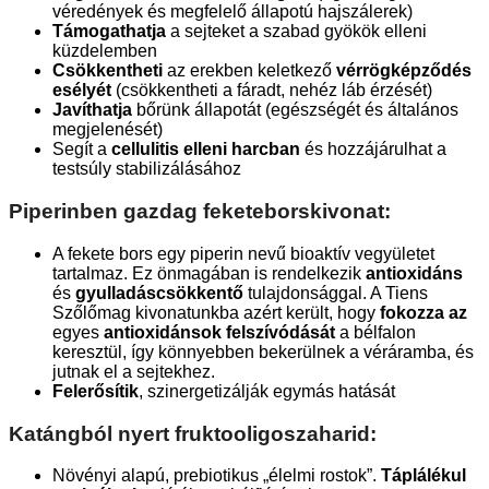
véredények és megfelelő állapotú hajszálerek)
Támogathatja
a sejteket a szabad gyökök elleni
küzdelemben
Csökkentheti
az erekben keletkező
vérrögképződés
esélyét
(csökkentheti a fáradt, nehéz láb érzését)
Javíthatja
bőrünk állapotát (egészségét és általános
megjelenését)
Segít a
cellulitis elleni harcban
és hozzájárulhat a
testsúly stabilizálásához
Piperinben gazdag feketeborskivonat:
A fekete bors egy piperin nevű bioaktív vegyületet
tartalmaz. Ez önmagában is rendelkezik
antioxidáns
és
gyulladáscsökkentő
tulajdonsággal. A Tiens
Szőlőmag kivonatunkba azért került, hogy
fokozza
az
egyes
antioxidánsok felszívódását
a bélfalon
keresztül, így könnyebben bekerülnek a véráramba, és
jutnak el a sejtekhez.
Felerősítik
, szinergetizálják egymás hatását
Katángból nyert fruktooligoszaharid:
Növényi alapú, prebiotikus „élelmi rostok”.
Táplálékul