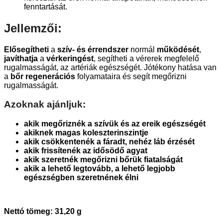
fenntartását.
Jellemzői:
Elősegítheti
a
szív- és érrendszer
normál
működését
,
javíthatja
a
vérkeringést
, segítheti a vérerek megfelelő
rugalmasságát, az artériák egészségét. Jótékony hatása van
a
bőr regenerációs
folyamataira és segít megőrizni
rugalmasságát.
Azoknak ajánljuk:
akik megőriznék a szívük és az ereik egészségét
akiknek magas koleszterinszintje
akik csökkentenék a fáradt, nehéz láb érzését
akik frissítenék az idősödő agyat
akik szeretnék megőrizni bőrük fiatalságát
akik a lehető legtovább, a lehető legjobb
egészségben szeretnének élni
Nettó tömeg: 31,20 g