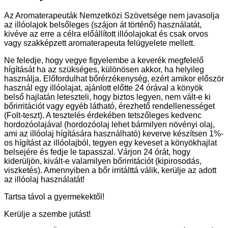
Az Aromaterapeuták Nemzetközi Szövetsége nem javasolja
az illóolajok belsőleges (szájon át történő) használatát,
kivéve az erre a célra előállított illóolajokat és csak orvos
vagy szakképzett aromaterapeuta felügyelete mellett.
Ne feledje, hogy vegye figyelembe a keverék megfelelő
hígítását ha az szükséges, különösen akkor, ha helyileg
használja. Előfordulhat bőrérzékenység, ezért amikor először
használ egy illóolajat, ajánlott előtte 24 órával a könyök
belső hajlatán leteszteli, hogy biztos legyen, nem vált-e ki
bőrirritációt vagy egyéb látható, érezhető rendellenességet
(Folt-teszt). A tesztelés érdekében tetszőleges kedvenc
hordozóolajával (hordozóolaj lehet bármilyen növényi olaj,
ami az illóolaj hígítására használható) keverve készítsen 1%-
os hígítást az illóolajból, tegyen egy keveset a könyökhajlat
belsejére és fedje le tapasszal. Várjon 24 órát, hogy
kiderüljön, kivált-e valamilyen bőrirritációt (kipirosodás,
viszketés). Amennyiben a bőr irritálttá válik, kerülje az adott
az illóolaj használatát!
Tartsa távol a gyermekektől!
Kerülje a szembe jutást!