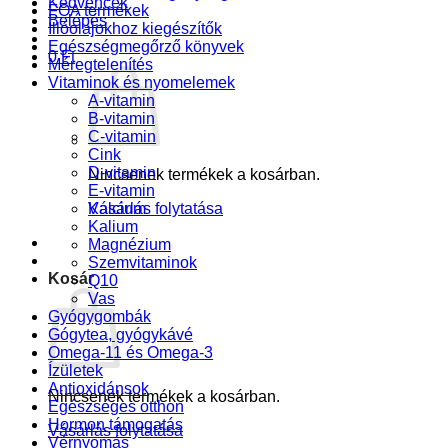
Kedvencek
FOA termékek
Belépés
Illóolajokhoz kiegészítők
Egészségmegőrző könyvek
0
Ft
Méregtelenítés
Vitaminok és nyomelemek
A-vitamin
B-vitamin
C-vitamin
Cink
D-vitamin
Nincsenek termékek a kosárban.
E-vitamin
Kalcium
Vásárlás folytatása
Kalium
Magnézium
Szemvitaminok
Kosár
Q10
Vas
Gyógygombák
Gógytea, gyógykávé
Omega-11 és Omega-3
Ízületek
Antioxidánsok
Nincsenek termékek a kosárban.
Egészséges otthon
Hormon támogatás
Vásárlás folytatása
Vérnyomás