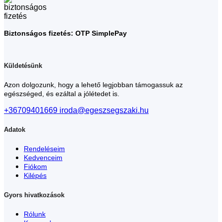
Biztonságos fizetés: OTP SimplePay
Küldetésünk
Azon dolgozunk, hogy a lehető legjobban támogassuk az
egészséged, és ezáltal a jólétedet is.
+36709401669
iroda@egeszsegszaki.hu
Adatok
Rendeléseim
Kedvenceim
Fiókom
Kilépés
Gyors hivatkozások
Rólunk