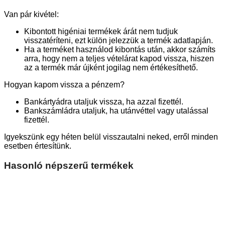
Van pár kivétel:
Kibontott higéniai termékek árát nem tudjuk
visszatéríteni, ezt külön jelezzük a termék adatlapján.
Ha a terméket használod kibontás után, akkor számíts
arra, hogy nem a teljes vételárat kapod vissza, hiszen
az a termék már újként jogilag nem értékesíthető.
Hogyan kapom vissza a pénzem?
Bankártyádra utaljuk vissza, ha azzal fizettél.
Bankszámládra utaljuk, ha utánvéttel vagy utalással
fizettél.
Igyekszünk egy héten belül visszautalni neked, erről minden
esetben értesítünk.
Hasonló népszerű termékek