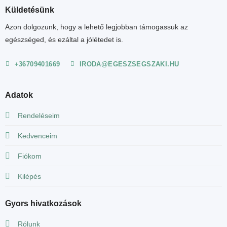
Küldetésünk
Azon dolgozunk, hogy a lehető legjobban támogassuk az
egészséged, és ezáltal a jólétedet is.
+36709401669
IRODA@EGESZSEGSZAKI.HU
Adatok
Rendeléseim
Kedvenceim
Fiókom
Kilépés
Gyors hivatkozások
Rólunk