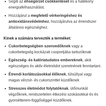
Segíti az
éhségérzet csökkentését
és a hatékony
energiafelhasználást.
Hozzájárul a
megfelelő vérkeringéshez és
antioxidánsvédelmhez
, hozzájárulva az érrendszer
általános egészséghez.
Kinek a számára tervezték a terméket:
Cukorbetegségben szenvedőknek
vagy a
cukorbetegség kockázati csoportjába tartozóknak
Egészség- és kalóriatudatos embereknek
, akik
egészséges és aktív életmódot szeretnének fenntartani.
Étrendi korlátozásokkal élőknek
, túlsúllyal vagy
magas vérzsír- és cukorszinttel küzdőknek
Stresszes életmódot folytatóknak
, ülőmunkát
végzőknek, rendszertelen étkezési szokásokkal és és
gyorsétterem-függőséggel küzdőknek.