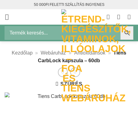
Skip
50 000Ft FELETTI SZÁLLÍTÁS INGYENES
to
content
Kezdőlap
»
Webáruház
»
Antioxidánsok
»
Tiens
CarbLock kapszula – 60db
SZŰRÉS