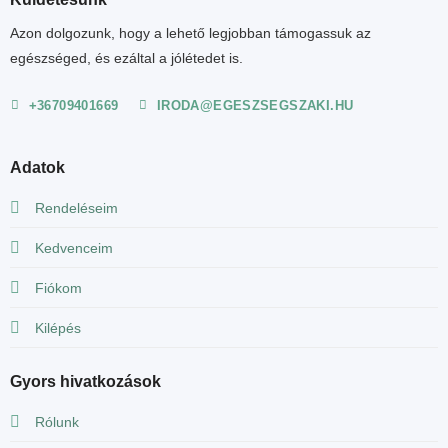
Azon dolgozunk, hogy a lehető legjobban támogassuk az
egészséged, és ezáltal a jólétedet is.
+36709401669
IRODA@EGESZSEGSZAKI.HU
Adatok
Rendeléseim
Kedvenceim
Fiókom
Kilépés
Gyors hivatkozások
Rólunk