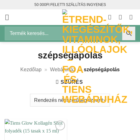
Skip
50 000Ft FELETTI SZÁLLÍTÁS INGYENES
to
content
szépségápolás
Kezdőlap
»
Webáruház
»
szépségápolás
SZŰRÉS