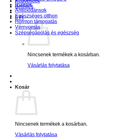
Kedvencek
Ízületek
Belépés
Antioxidánsok
Egészséges otthon
0
Ft
Hormon támogatás
Vérnyomás
Szépségápolás és egészség
Nincsenek termékek a kosárban.
Vásárlás folytatása
Kosár
Nincsenek termékek a kosárban.
Vásárlás folytatása