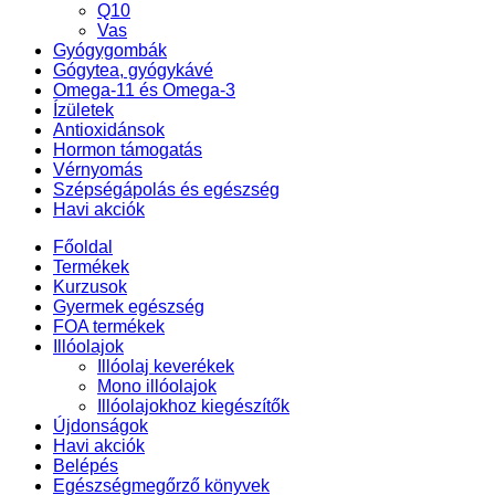
Q10
Vas
Gyógygombák
Gógytea, gyógykávé
Omega-11 és Omega-3
Ízületek
Antioxidánsok
Hormon támogatás
Vérnyomás
Szépségápolás és egészség
Havi akciók
Főoldal
Termékek
Kurzusok
Gyermek egészség
FOA termékek
Illóolajok
Illóolaj keverékek
Mono illóolajok
Illóolajokhoz kiegészítők
Újdonságok
Havi akciók
Belépés
Egészségmegőrző könyvek