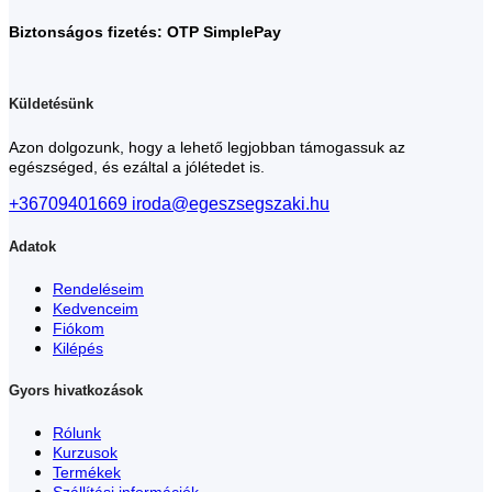
Biztonságos fizetés: OTP SimplePay
Küldetésünk
Azon dolgozunk, hogy a lehető legjobban támogassuk az
egészséged, és ezáltal a jólétedet is.
+36709401669
iroda@egeszsegszaki.hu
Adatok
Rendeléseim
Kedvenceim
Fiókom
Kilépés
Gyors hivatkozások
Rólunk
Kurzusok
Termékek