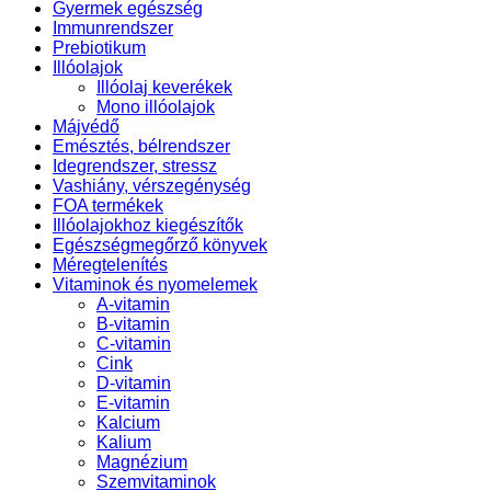
Gyermek egészség
Immunrendszer
Prebiotikum
Illóolajok
Illóolaj keverékek
Mono illóolajok
Májvédő
Emésztés, bélrendszer
Idegrendszer, stressz
Vashiány, vérszegénység
FOA termékek
Illóolajokhoz kiegészítők
Egészségmegőrző könyvek
Méregtelenítés
Vitaminok és nyomelemek
A-vitamin
B-vitamin
C-vitamin
Cink
D-vitamin
E-vitamin
Kalcium
Kalium
Magnézium
Szemvitaminok