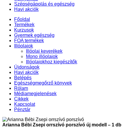
Szépségápolás és egészség
Havi akciók
Főoldal
Termékek
Kurzusok
Gyermek egészség
FOA termékek
Illóolajok
Illóolaj keverékek
Mono illóolajok
Illóolajokhoz kiegészítők
Újdonságok
Havi akciók
Belépés
Egészségmegőrző könyvek
Rólam
Médiamegjelenések
Cikkek
Kapcsolat
Pénztár
Arianna Bébi Zsepi orrszívó porszívó új modell – 1 db