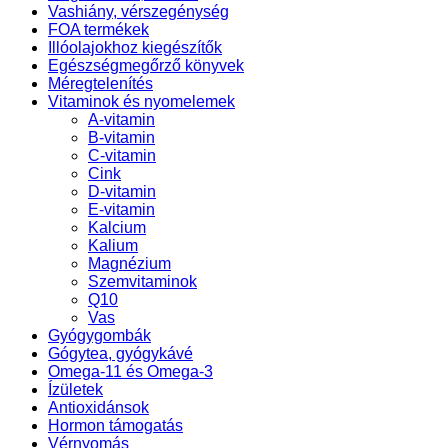
Vashiány, vérszegénység
FOA termékek
Illóolajokhoz kiegészítők
Egészségmegőrző könyvek
Méregtelenítés
Vitaminok és nyomelemek
A-vitamin
B-vitamin
C-vitamin
Cink
D-vitamin
E-vitamin
Kalcium
Kalium
Magnézium
Szemvitaminok
Q10
Vas
Gyógygombák
Gógytea, gyógykávé
Omega-11 és Omega-3
Ízületek
Antioxidánsok
Hormon támogatás
Vérnyomás