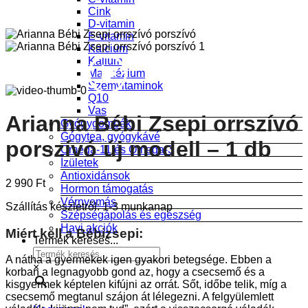
Cink
D-vitamin
E-vitamin
Kalcium
Kalium
Magnézium
Szemvitaminok
Q10
Vas
Arianna Bébi Zsepi orrszívó
Gyógygombák
Gógytea, gyógykávé
porszívó új modell – 1 db
Omega-11 és Omega-3
Ízületek
Antioxidánsok
2 990
Ft
Hormon támogatás
Vérnyomás
Szállítás készletről: 1-3 munkanap
Szépségápolás és egészség
Havi akciók
Miért kell a Bébizsepi:
Termék keresés...
A nátha a gyermekek igen gyakori betegsége. Ebben a
×
korban a legnagyobb gond az, hogy a csecsemő és a
kisgyermek képtelen kifújni az orrát. Sőt, időbe telik, míg a
csecsemő megtanul szájon át lélegezni. A felgyülemlett