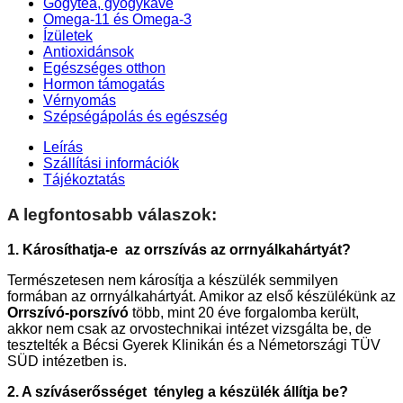
Gógytea, gyógykávé
Omega-11 és Omega-3
Ízületek
Antioxidánsok
Egészséges otthon
Hormon támogatás
Vérnyomás
Szépségápolás és egészség
Leírás
Szállítási információk
Tájékoztatás
A legfontosabb válaszok:
1. Károsíthatja-e az orrszívás az orrnyálkahártyát?
Természetesen nem károsítja a készülék semmilyen
formában az orrnyálkahártyát. Amikor az első készülékünk az
Orrszívó-porszívó
több, mint 20 éve forgalomba került,
akkor nem csak az orvostechnikai intézet vizsgálta be, de
tesztelték a Bécsi Gyerek Klinikán és a Németországi TÜV
SÜD intézetben is.
2. A szíváserősséget tényleg a készülék állítja be?