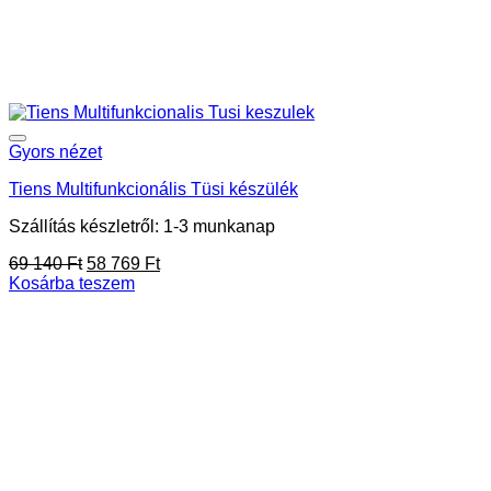
Gyors nézet
Tiens Multifunkcionális Tüsi készülék
Szállítás készletről: 1-3 munkanap
Original
Current
69 140
Ft
58 769
Ft
price
price
Kosárba teszem
was:
is:
69
58
140 Ft.
769 Ft.