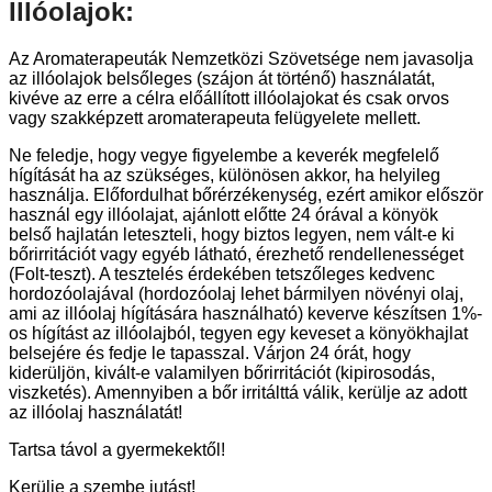
Illóolajok:
Az Aromaterapeuták Nemzetközi Szövetsége nem javasolja
az illóolajok belsőleges (szájon át történő) használatát,
kivéve az erre a célra előállított illóolajokat és csak orvos
vagy szakképzett aromaterapeuta felügyelete mellett.
Ne feledje, hogy vegye figyelembe a keverék megfelelő
hígítását ha az szükséges, különösen akkor, ha helyileg
használja. Előfordulhat bőrérzékenység, ezért amikor először
használ egy illóolajat, ajánlott előtte 24 órával a könyök
belső hajlatán leteszteli, hogy biztos legyen, nem vált-e ki
bőrirritációt vagy egyéb látható, érezhető rendellenességet
(Folt-teszt). A tesztelés érdekében tetszőleges kedvenc
hordozóolajával (hordozóolaj lehet bármilyen növényi olaj,
ami az illóolaj hígítására használható) keverve készítsen 1%-
os hígítást az illóolajból, tegyen egy keveset a könyökhajlat
belsejére és fedje le tapasszal. Várjon 24 órát, hogy
kiderüljön, kivált-e valamilyen bőrirritációt (kipirosodás,
viszketés). Amennyiben a bőr irritálttá válik, kerülje az adott
az illóolaj használatát!
Tartsa távol a gyermekektől!
Kerülje a szembe jutást!