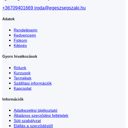
+36709401669
iroda@egeszsegszaki.hu
Adatok
Rendeléseim
Kedvenceim
Fiókom
Kilépés
Gyors hivatkozások
Rólunk
Kurzusok
Termékek
Szállítási információk
Kapcsolat
Információk
Adatkezelési tájékoztató
Általános szerződési feltételek
Süti szabályzat
Elállás a szerződéstől