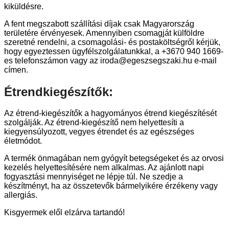
kiküldésre.
A fent megszabott szállítási díjak csak Magyarország
területére érvényesek. Amennyiben csomagját külföldre
szeretné rendelni, a csomagolási- és postaköltségről kérjük,
hogy egyeztessen ügyfélszolgálatunkkal, a +3670 940 1669-
es telefonszámon vagy az iroda@egeszsegszaki.hu e-mail
címen.
Étrendkiegészítők:
Az étrend-kiegészítők a hagyományos étrend kiegészítését
szolgálják. Az étrend-kiegészítő nem helyettesíti a
kiegyensúlyozott, vegyes étrendet és az egészséges
életmódot.
A termék önmagában nem gyógyít betegségeket és az orvosi
kezelés helyettesítésére nem alkalmas. Az ajánlott napi
fogyasztási mennyiséget ne lépje túl. Ne szedje a
készítményt, ha az összetevők bármelyikére érzékeny vagy
allergiás.
Kisgyermek elől elzárva tartandó!