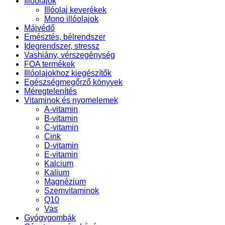
Illóolajok
mennyiség
Illóolaj keverékek
Mono illóolajok
Májvédő
Emésztés, bélrendszer
Idegrendszer, stressz
Vashiány, vérszegénység
FOA termékek
Illóolajokhoz kiegészítők
Egészségmegőrző könyvek
Méregtelenítés
Vitaminok és nyomelemek
A-vitamin
B-vitamin
C-vitamin
Cink
D-vitamin
E-vitamin
Kalcium
Kalium
Magnézium
Szemvitaminok
Q10
Vas
Gyógygombák