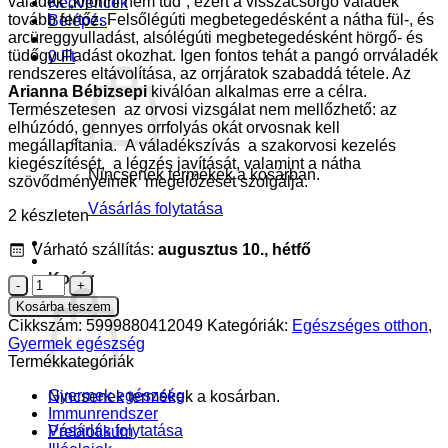
váladék „kijönni nem tud”, ezért a visszacsorgó váladék
Kedvencek
tovább fertőz. Felsőlégúti megbetegedésként a nátha fül-, és
Belépés
arcüreggyulladást, alsólégúti megbetegedésként hörgő- és
tüdőgyulladást okozhat. Igen fontos tehát a pangó orrváladék
0
Ft
rendszeres eltávolítása, az orrjáratok szabaddá tétele. Az
Arianna Bébizsepi
kiválóan alkalmas erre a célra.
Természetesen az orvosi vizsgálat nem mellőzhető: az
elhúzódó, gennyes orrfolyás okát orvosnak kell
megállapítania. A váladékszívás a szakorvosi kezelés
kiegészítését, a légzés javítását, valamint a nátha
Nincsenek termékek a kosárban.
szövődményeinek megelőzését szolgálja.
Vásárlás folytatása
2 készleten
Várható szállítás:
augusztus 10., hétfő
Kosár
Arianna
Bébi
Kosárba teszem
Zsepi
Cikkszám:
5999880412049
Kategóriák:
Egészséges otthon
,
orrszívó
Gyermek egészség
porszívó
Termékkategóriák
új
modell
Gyermek egészség
Nincsenek termékek a kosárban.
-
Immunrendszer
1
Vásárlás folytatása
Prebiotikum
db