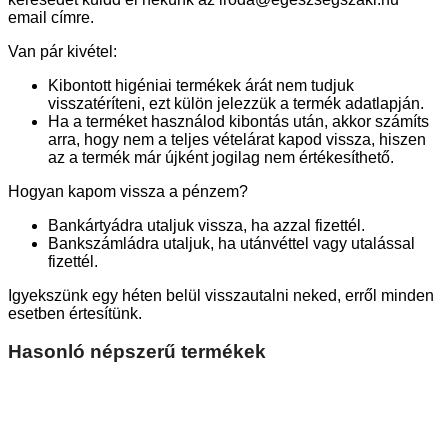
email címre.
Van pár kivétel:
Kibontott higéniai termékek árát nem tudjuk
visszatéríteni, ezt külön jelezzük a termék adatlapján.
Ha a terméket használod kibontás után, akkor számíts
arra, hogy nem a teljes vételárat kapod vissza, hiszen
az a termék már újként jogilag nem értékesíthető.
Hogyan kapom vissza a pénzem?
Bankártyádra utaljuk vissza, ha azzal fizettél.
Bankszámládra utaljuk, ha utánvéttel vagy utalással
fizettél.
Igyekszünk egy héten belül visszautalni neked, erről minden
esetben értesítünk.
Hasonló népszerű termékek