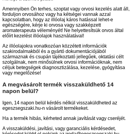
Amennyiben Ön terhes, szoptat vagy orvosi kezelés alatt áll,
forduljon orvosához vagy ha kétségei vannak azzal
kapcsolatban, hogy az illóolaj káros hatással lehet-e
egészségére, kérje ki orvosa vagy szakképzett
aromaterapeuta véleményét! Ne helyettesítsük orvos által
előírt kezelést illóolajok használatával!
Az illóolajokra vonatkozóan közzétett információk
szakirodalmakból és a gyártó dokumentációjából
származnak és csupán tájékoztató jellegűek, oktatási célt
szolgálnak, nem minősülnek orvosi információknak, nem
céljuk betegségek diagnosztizálása, kezelése, gyógyítása
vagy megelőzése!
A megvásárolt termék visszaküldhető 14
napon belül?
Igen, 14 napon belül kérdés nélkül visszaküldheted az
egeszsegszaki.hu-n vásárolt termékeket.
Ha a termék hibás, kérheted annak javítását vagy cseréjét.
A visszaküldési, javítási, vagy garanciális kérdésedet,
kérésedet küldd el nekünk az iroda@egeszsegszaki.hu