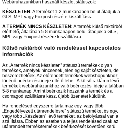
Webáruházunkban használt készlet státuszok:
KÉSZLETEN
: A terméket 1-2 munkanapon belül átadjuk a
GLS, MPL vagy Foxpost részére kiszállításra.
A TERMÉK NINCS KÉSZLETEN:
A termék külső raktárból
elérhető, általában 5-8 munkanapon belül átadjuk a GLS,
MPL vagy Foxpost részére kiszállításra.
Külső raktárból való rendeléssel kapcsolatos
információk
Az „A termék nincs készleten” státuszú termékek olyan
termékek, amelyek nincsenek jelenleg saját készleten, de
beszerezhetőek. Az előrendelt termékek webshopunkhoz
történő beérkezési ideje eltérő lehet. A külső raktáron lévő
termékek webáruházunkhoz való beérkezési ideje általában
5-8 munkanap. Amint beérkezik hozzánk a termék és a
csomagod szállításra kész, újabb üzenetet küldünk.
Ha rendelésed egyszerre tartalmaz egy, vagy több
„Engedélyezett utánrendelésre” státuszú terméket és egy,
vagy több „Készleten” lévő terméket, az befolyással van a
szállításra. Ebben az esetben a teljes rendelésed csak az
utánrendelt termék/termékek beérkezését követően kerül