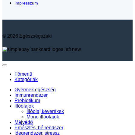
Impresszum
© 2026 Egészségszaki
Főmenü
Kategóriák
Gyermek egészség
Immunrendszer
Prebiotikum
Illóolajok
Illóolaj keverékek
Mono illóolajok
Májvédő
Emésztés, bélrendszer
Idegrendszer, stressz