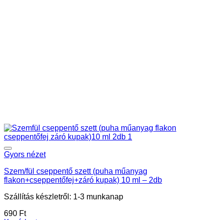
Gyors nézet
Szem/fül cseppentő szett (puha műanyag
flakon+cseppentőfej+záró kupak) 10 ml – 2db
Szállítás készletről: 1-3 munkanap
690
Ft