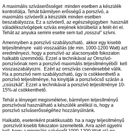
A maximális szíváserősséget minden esetben a készülék
kontrollálja. Tehát bármilyen erősségű a porszívó, a
maximális szívóerőt a készülék minden esetben
beszabályozza. Ez a szívóerő, az egészségügyben használt
váladékszívógépek szívás erejének körülbelül a felét éri el.
Tehát az anyuka semmi esetre sem tud „rosszul” szívni.
Amennyiben a porszívó szabályozható, akkor egy kisebb
teljesítményre való visszaállás (de min. 1000-1200 Watt) azt
eredményezi, hogy a porszívó az alacsonyabb fokozaton
halkabb üzemmódú. Ezzel a technikával az Orrszívó-
porszívónak nem a porszívó maximális teljesítményéből kell
visszaszabályozni. Ezért az orrszívás csendesebbé válik.
Ha a porszívó nem szabályozható, úgy is csökkenthető a
porszívó teljesítménye, ha kinyitják a porszívócső szárán a
„csúszkát”. Ezzel a technikával a porszívó teljesítménye 10-
15%-al csökkenthető.
Tehát a lényeget megismételve, bármilyen teljesítményű
porszívóval használható a készülék anélkül is, hogy a
porszívó szíváserősségéhez hozzányúlnánk.
Halkabb, esetenként praktikusabb ha a nagy teljesítményű
porszívót kisebb fokozaton üzemeltetik. Arra azért ügyelni
kell, hogy a minimális szívóerőt 1000-1200 Watt alá ne