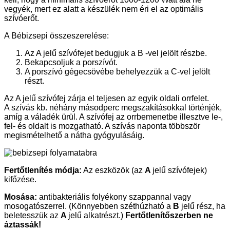
vegyék, mert ez alatt a készülék nem éri el az optimális
szívóerőt.
A Bébizsepi összeszerelése:
Az A jelű szívófejet bedugjuk a B -vel jelölt részbe.
Bekapcsoljuk a porszívót.
A porszívó gégecsövébe behelyezzük a C-vel jelölt
részt.
Az A jelű szívófej zárja el teljesen az egyik oldali orrfelet.
A szívás kb. néhány másodperc megszakításokkal történjék,
amíg a váladék ürül. A szívófej az orrbemenetbe illesztve le-,
fel- és oldalt is mozgatható. A szívás naponta többször
megismételhető a nátha gyógyulásáig.
Fertőtlenítés módja:
Az eszközök (az
A
jelű szívófejek)
kifőzése.
Mosása:
antibakteriális folyékony szappannal vagy
mosogatószerrel. (Könnyebben széthúzható a
B
jelű rész, ha
beletesszük az
A
jelű alkatrészt.)
Fertőtlenítőszerben ne
áztassák!