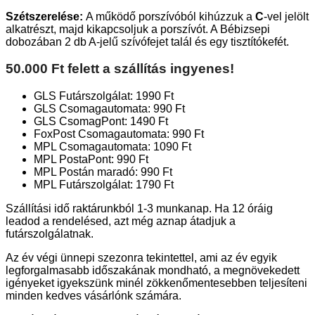
Szétszerelése:
A működő porszívóból kihúzzuk a
C
-vel jelölt
alkatrészt, majd kikapcsoljuk a porszívót. A Bébizsepi
dobozában 2 db A-jelű szívófejet talál és egy tisztítókefét.
50.000 Ft felett a szállítás ingyenes!
GLS Futárszolgálat: 1990 Ft
GLS Csomagautomata: 990 Ft
GLS CsomagPont: 1490 Ft
FoxPost Csomagautomata: 990 Ft
MPL Csomagautomata: 1090 Ft
MPL PostaPont: 990 Ft
MPL Postán maradó: 990 Ft
MPL Futárszolgálat: 1790 Ft
Szállítási idő raktárunkból 1-3 munkanap. Ha 12 óráig
leadod a rendelésed, azt még aznap átadjuk a
futárszolgálatnak.
Az év végi ünnepi szezonra tekintettel, ami az év egyik
legforgalmasabb időszakának mondható, a megnövekedett
igényeket igyekszünk minél zökkenőmentesebben teljesíteni
minden kedves vásárlónk számára.