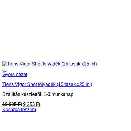
Gyors nézet
Tiens Vigor Shot folyadék (15 tasak x25 ml)
Szállítás készletről: 1-3 munkanap
Original
Current
10 885
Ft
9 253
Ft
price
price
Kosárba teszem
was:
is:
10
9
885 Ft.
253 Ft.