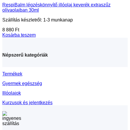
RespiBalm légzéskönnyítő illóolaj keverék extraszűz
olívaolajban 30ml
Szállítás készletről: 1-3 munkanap
8 880
Ft
Kosárba teszem
Népszerű kategóriák
Termékek
Gyermek egészség
Illóolajok
Kurzusok és jelentkezés