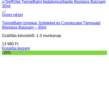
Gyors nézet
TwingiBalm Izmokat, Ízületeket és Csontozatot Támogató
Illóolajos Balzsam – 30ml
Szállítás készletről: 1-3 munkanap
13 980
Ft
Kosárba teszem
-15%